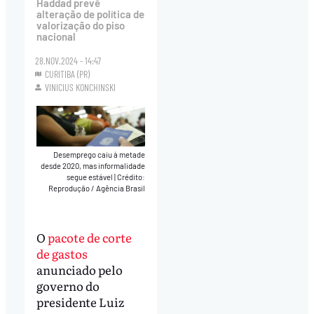
Haddad prevê
alteração de política de
valorização do piso
nacional
28.NOV.2024 - 14:47
CURITIBA (PR)
VINICIUS KONCHINSKI
Desemprego caiu à metade
desde 2020, mas informalidade
segue estável
|
Crédito:
Reprodução / Agência Brasil
O
pacote de corte
de gastos
anunciado pelo
governo do
presidente Luiz