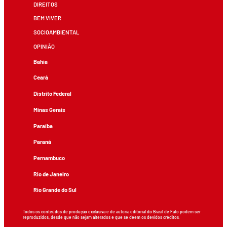
DIREITOS
BEM VIVER
SOCIOAMBIENTAL
OPINIÃO
Bahia
Ceará
Distrito Federal
Minas Gerais
Paraíba
Paraná
Pernambuco
Rio de Janeiro
Rio Grande do Sul
Todos os conteúdos de produção exclusiva e de autoria editorial do Brasil de Fato podem ser
reproduzidos, desde que não sejam alterados e que se deem os devidos créditos.