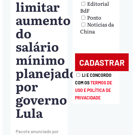
limitar
Editorial
BdF
aumento
Ponto
Notícias da
do
China
salário
mínimo
planejado
LI E CONCORDO
por
COM OS
TERMOS DE
USO E POLÍTICA DE
governo
PRIVACIDADE
Lula
Pacote anunciado por