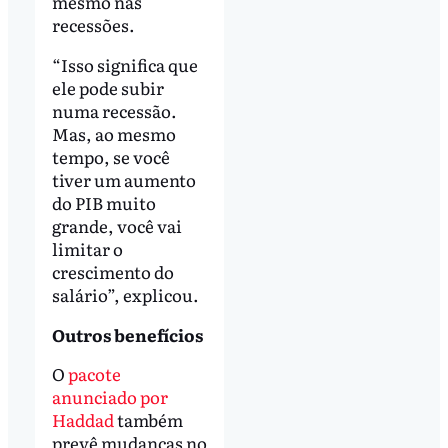
mesmo nas
recessões.
“Isso significa que
ele pode subir
numa recessão.
Mas, ao mesmo
tempo, se você
tiver um aumento
do PIB muito
grande, você vai
limitar o
crescimento do
salário”, explicou.
Outros benefícios
O
pacote
anunciado por
Haddad
também
prevê mudanças no