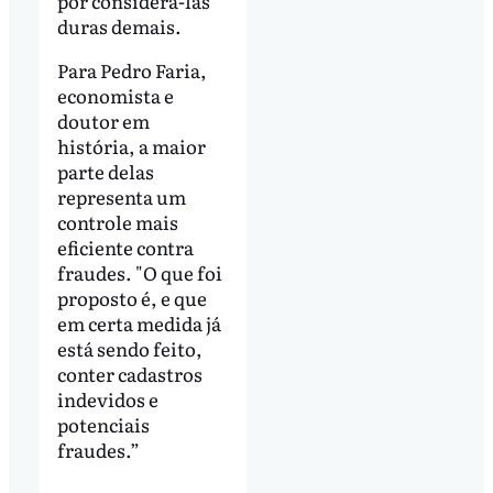
por considerá-las
duras demais.
Para Pedro Faria,
economista e
doutor em
história, a maior
parte delas
representa um
controle mais
eficiente contra
fraudes. "O que foi
proposto é, e que
em certa medida já
está sendo feito,
conter cadastros
indevidos e
potenciais
fraudes.”