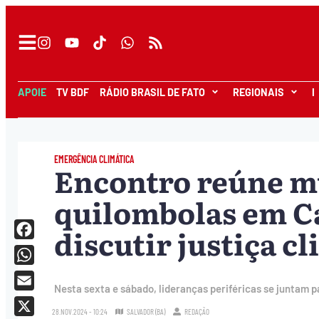
APOIE
TV BDF
RÁDIO BRASIL DE FATO
REGIONAIS
I
EMERGÊNCIA CLIMÁTICA
Encontro reúne m
quilombolas em Ca
discutir justiça c
Facebook
WhatsApp
Nesta sexta e sábado, lideranças periféricas se juntam pa
Email
28.NOV.2024 - 10:24
SALVADOR (BA)
REDAÇÃO