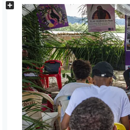
X
Share