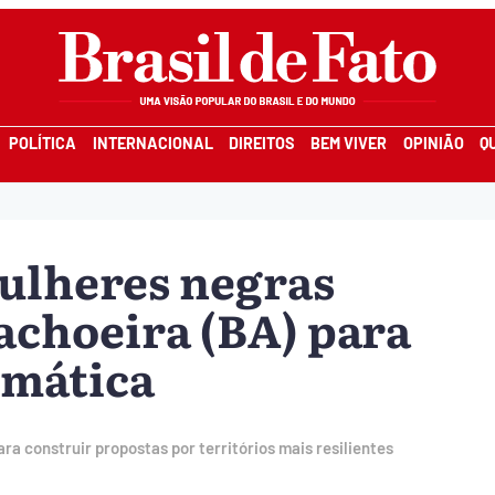
POLÍTICA
INTERNACIONAL
DIREITOS
BEM VIVER
OPINIÃO
Q
ulheres negras
choeira (BA) para
limática
ra construir propostas por territórios mais resilientes