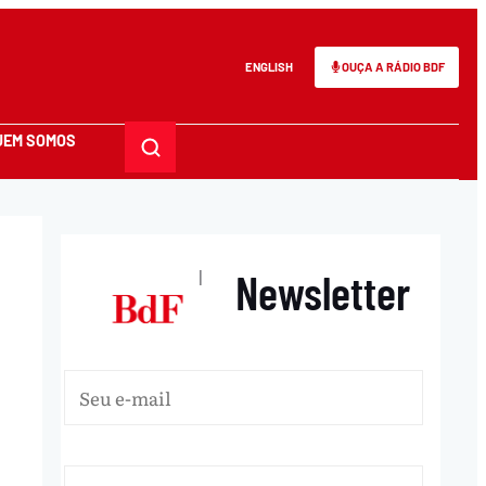
ENGLISH
OUÇA A RÁDIO BDF
UEM SOMOS
Newsletter
|