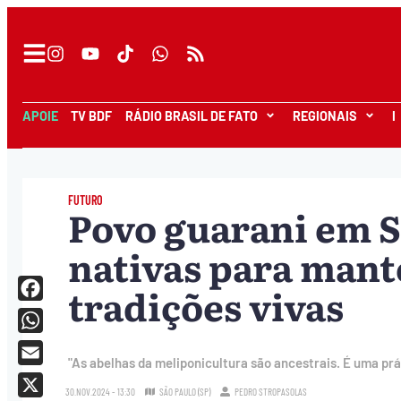
APOIE
TV BDF
RÁDIO BRASIL DE FATO
REGIONAIS
I
FUTURO
Povo guarani em S
nativas para mante
tradições vivas
Facebook
WhatsApp
"As abelhas da meliponicultura são ancestrais. É uma prá
Email
30.NOV.2024 - 13:30
SÃO PAULO (SP)
PEDRO STROPASOLAS