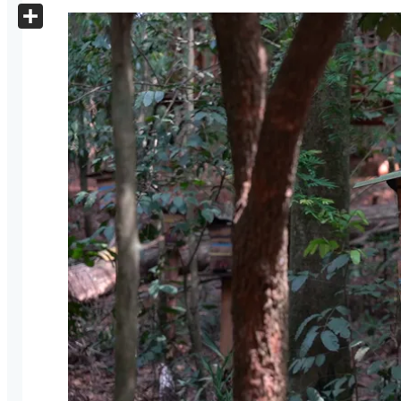
X
Share