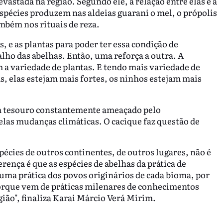
evastada na região. Segundo ele, a relação entre elas e a
espécies produzem nas aldeias guarani o mel, o própolis
ambém nos rituais de reza.
, e as plantas para poder ter essa condição de
lho das abelhas. Então, uma reforça a outra. A
 a variedade de plantas. E tendo mais variedade de
s, elas estejam mais fortes, os ninhos estejam mais
um tesouro constantemente ameaçado pelo
elas mudanças climáticas. O cacique faz questão de
pécies de outros continentes, de outros lugares, não é
rença é que as espécies de abelhas da prática de
 uma prática dos povos originários de cada bioma, por
Porque vem de práticas milenares de conhecimentos
ião", finaliza Karai Márcio Verá Mirim.