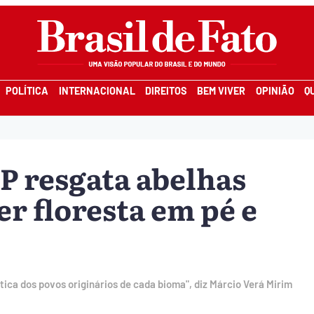
POLÍTICA
INTERNACIONAL
DIREITOS
BEM VIVER
OPINIÃO
Q
P resgata abelhas
r floresta em pé e
tica dos povos originários de cada bioma", diz Márcio Verá Mirim