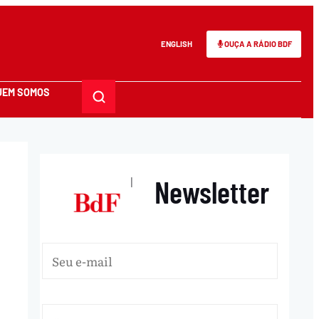
ENGLISH
OUÇA A RÁDIO BDF
UEM SOMOS
Newsletter
|