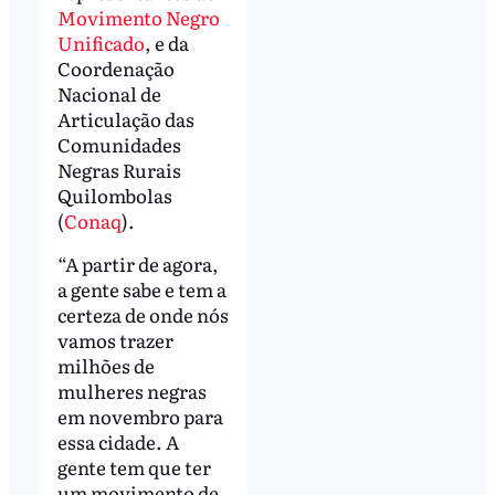
Movimento Negro
Unificado
, e da
Coordenação
Nacional de
Articulação das
Comunidades
Negras Rurais
Quilombolas
(
Conaq
).
“A partir de agora,
a gente sabe e tem a
certeza de onde nós
vamos trazer
milhões de
mulheres negras
em novembro para
essa cidade. A
gente tem que ter
um movimento de