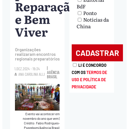
Reparação
BdF
Ponto
e Bem
Notícias da
China
Viver
Organizações
realizaram encontros
regionais preparatórios
LI E CONCORDO
|
1.DEZ.2024 - 19:34
COM OS
TERMOS DE
AGÊNCIA
ANA CAROLINA ALLI
BRASIL
USO E POLÍTICA DE
PRIVACIDADE
Evento vai acontecer em
novembro do ano que vem
|
Crédito: Fabio Rodrigues-
Pozzebom/Agência Brasil