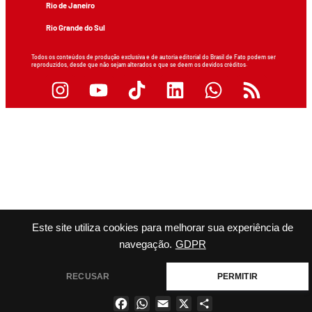
Rio de Janeiro
Rio Grande do Sul
Todos os conteúdos de produção exclusiva e de autoria editorial do Brasil de Fato podem ser
reproduzidos, desde que não sejam alterados e que se deem os devidos créditos.
Este site utiliza cookies para melhorar sua experiência de
navegação.
GDPR
RECUSAR
PERMITIR
Facebook
WhatsApp
Email
X
Share
×