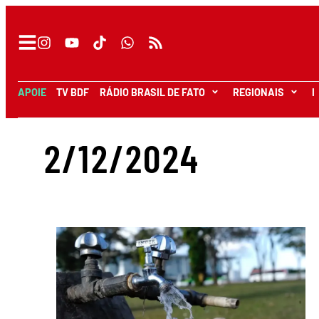
APOIE
TV BDF
RÁDIO BRASIL DE FATO
REGIONAIS
I
2/12/2024