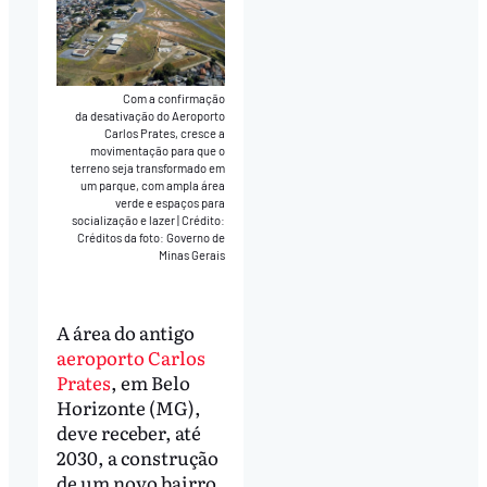
Com a confirmação
da desativação do Aeroporto
Carlos Prates, cresce a
movimentação para que o
terreno seja transformado em
um parque, com ampla área
verde e espaços para
socialização e lazer
|
Crédito:
Créditos da foto: Governo de
Minas Gerais
A área do antigo
aeroporto Carlos
Prates
, em Belo
Horizonte (MG),
deve receber, até
2030, a construção
de um novo bairro,