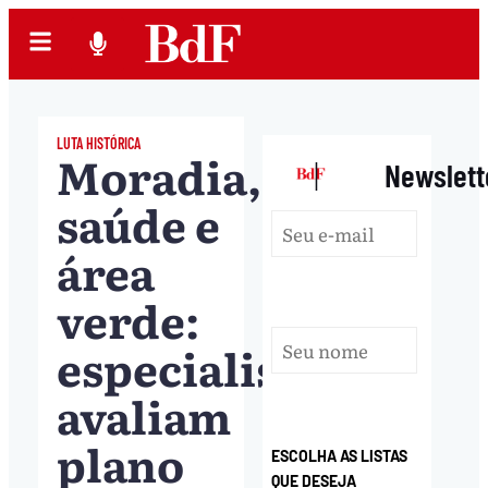
LUTA HISTÓRICA
Moradia,
|
Newslett
saúde e
área
verde:
especialistas
avaliam
plano
ESCOLHA AS LISTAS
QUE DESEJA