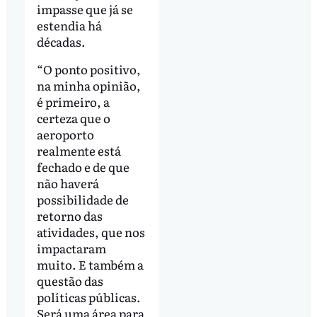
impasse que já se
estendia há
décadas.
“O ponto positivo,
na minha opinião,
é primeiro, a
certeza que o
aeroporto
realmente está
fechado e de que
não haverá
possibilidade de
retorno das
atividades, que nos
impactaram
muito. E também a
questão das
políticas públicas.
Será uma área para