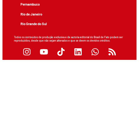
Pernambuco
Rio de Janeiro
Rio Grande do Sul
Todos os conteúdos de produção exclusiva e de autoria editorial do Brasil de Fato podem ser
reproduzidos, desde que não sejam alterados e que se deem os devidos créditos.