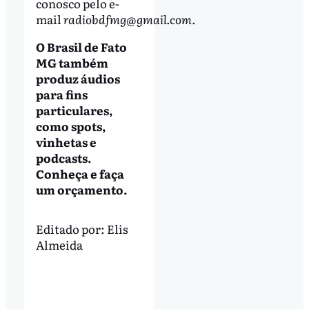
conosco pelo e-
mail
radiobdfmg@gmail.com
.
O Brasil de Fato
MG também
produz áudios
para fins
particulares,
como spots,
vinhetas e
podcasts.
Conheça e faça
um orçamento.
Editado por:
Elis
Almeida