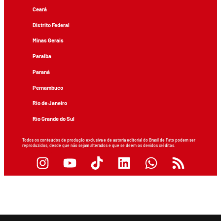
Ceará
Distrito Federal
Minas Gerais
Paraíba
Paraná
Pernambuco
Rio de Janeiro
Rio Grande do Sul
Todos os conteúdos de produção exclusiva e de autoria editorial do Brasil de Fato podem ser
reproduzidos, desde que não sejam alterados e que se deem os devidos créditos.