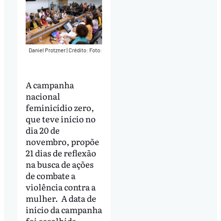
Daniel Protzner
|
Crédito: Foto:
A campanha
nacional
feminicídio zero,
que teve início no
dia 20 de
novembro, propõe
21 dias de reflexão
na busca de ações
de combate a
violência contra a
mulher. A data de
início da campanha
foi escolhida