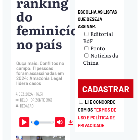
ranking
do
ESCOLHA AS LISTAS
QUE DESEJA
feminicídio
ASSINAR:
Editorial
no país
BdF
Ponto
Notícias da
China
Ouça mais: Conflitos no
campo: 11 pessoas
foram assassinadas em
2024; Amazônia Legal
lidera casos
4.DEZ.2024 - 16:31
BELO HORIZONTE (MG)
LI E CONCORDO
REDAÇÃO
COM OS
TERMOS DE
USO E POLÍTICA DE
PRIVACIDADE
Play
Mute
Download