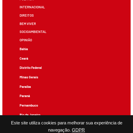
INTERNACIONAL
DIREITOS
BEM VIVER
SOCIOAMBIENTAL
OPINIÃO
Bahia
Ceará
Distrito Federal
Minas Gerais
Paraíba
Paraná
Pernambuco
Rio de Janeiro
Este site utiliza cookies para melhorar sua experiência de
Rio Grande do Sul
navegação.
GDPR