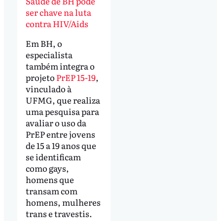
Saúde de BH pode
ser chave na luta
contra HIV/Aids
Em BH, o
especialista
também integra o
projeto
PrEP 15-19
,
vinculado à
UFMG, que realiza
uma pesquisa para
avaliar o uso da
PrEP entre jovens
de 15 a 19 anos que
se identificam
como gays,
homens que
transam com
homens, mulheres
trans e travestis.