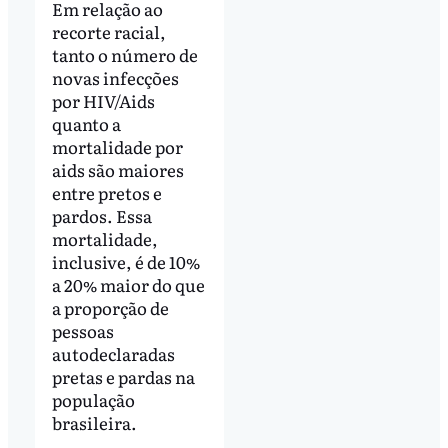
Em relação ao
recorte racial,
tanto o número de
novas infecções
por HIV/Aids
quanto a
mortalidade por
aids são maiores
entre pretos e
pardos. Essa
mortalidade,
inclusive, é de 10%
a 20% maior do que
a proporção de
pessoas
autodeclaradas
pretas e pardas na
população
brasileira.