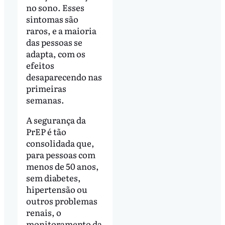
no sono. Esses
sintomas são
raros, e a maioria
das pessoas se
adapta, com os
efeitos
desaparecendo nas
primeiras
semanas.
A segurança da
PrEP é tão
consolidada que,
para pessoas com
menos de 50 anos,
sem diabetes,
hipertensão ou
outros problemas
renais, o
monitoramento da