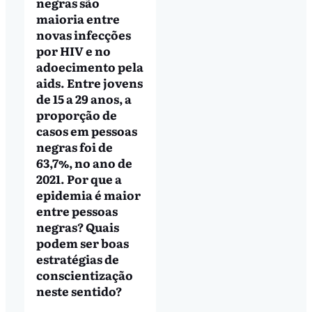
negras são
maioria entre
novas infecções
por HIV e no
adoecimento pela
aids. Entre jovens
de 15 a 29 anos, a
proporção de
casos em pessoas
negras foi de
63,7%, no ano de
2021. Por que a
epidemia é maior
entre pessoas
negras? Quais
podem ser boas
estratégias de
conscientização
neste sentido?