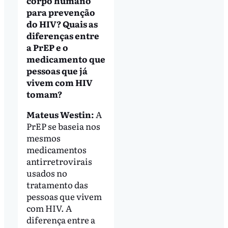
corpo humano
para prevenção
do HIV? Quais as
diferenças entre
a PrEP e o
medicamento que
pessoas que já
vivem com HIV
tomam?
Mateus Westin:
A
PrEP se baseia nos
mesmos
medicamentos
antirretrovirais
usados no
tratamento das
pessoas que vivem
com HIV. A
diferença entre a