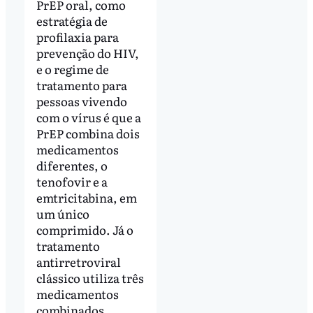
PrEP oral, como
estratégia de
profilaxia para
prevenção do HIV,
e o regime de
tratamento para
pessoas vivendo
com o vírus é que a
PrEP combina dois
medicamentos
diferentes, o
tenofovir e a
emtricitabina, em
um único
comprimido. Já o
tratamento
antirretroviral
clássico utiliza três
medicamentos
combinados,