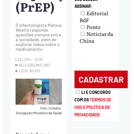
(PrEP)
ASSINAR:
Editorial
BdF
O infectologista Mateus
Ponto
Westin responde
Notícias da
questões comuns entre
China
a sociedade, além de
explorar tabus sobre o
medicamento
5.DEZ.2024 - 23:00
BELO HORIZONTE (MG)
LUCAS WILKER
LI E CONCORDO
COM OS
TERMOS DE
USO E POLÍTICA DE
Foto:
|
Crédito:
Divulgação/Ministério da Saúde
PRIVACIDADE