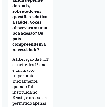
dos pais,
sobretudo em
questões relativas
à saúde. Vocês
observaram uma
boa adesão? Os
pais
compreendem a
necessidade?
A liberação da PrEP
a partir dos 15 anos
é um marco
importante.
Inicialmente,
quando foi
instituída no
Brasil, o acesso era
permitido apenas