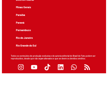
Minas Gerais
Paraíba
Paraná
Pernambuco
Rio de Janeiro
Rio Grande do Sul
Todos os conteúdos de produção exclusiva e de autoria editorial do Brasil de Fato podem ser
reproduzidos, desde que não sejam alterados e que se deem os devidos créditos.