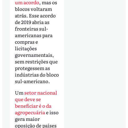
um acordo
, mas os
blocos voltaram
atrás. Esse acordo
de 2019 abria as
fronteiras sul-
americanas para
compras e
licitações
governamentais,
sem restrições que
protegessem as
indústrias do bloco
sul-americano.
Um
setor nacional
que deve se
beneficiar é o da
agropecuária
e isso
gera maior
oposição de países