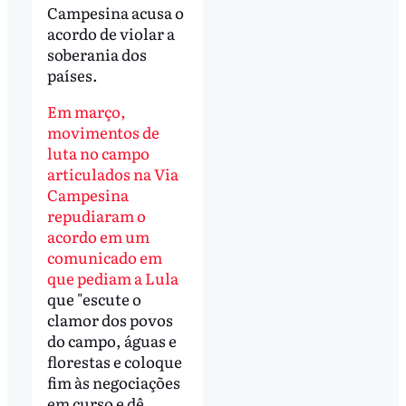
Campesina acusa o
acordo de violar a
soberania dos
países.
Em março,
movimentos de
luta no campo
articulados na Via
Campesina
repudiaram o
acordo em um
comunicado em
que pediam a Lula
que "escute o
clamor dos povos
do campo, águas e
florestas e coloque
fim às negociações
em curso e dê