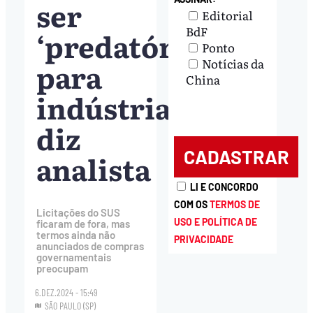
ser
Editorial
BdF
‘predatório’
Ponto
Notícias da
para
China
indústria,
diz
analista
LI E CONCORDO
COM OS
TERMOS DE
Licitações do SUS
USO E POLÍTICA DE
ficaram de fora, mas
termos ainda não
PRIVACIDADE
anunciados de compras
governamentais
preocupam
6.DEZ.2024 - 15:49
SÃO PAULO (SP)