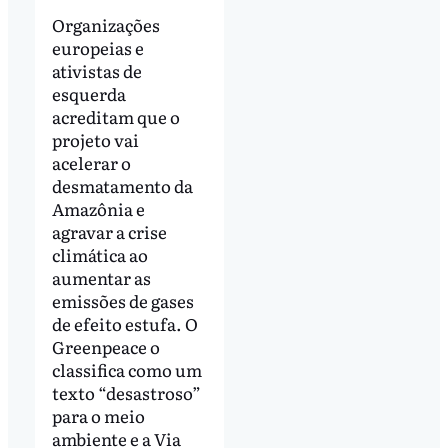
Organizações
europeias e
ativistas de
esquerda
acreditam que o
projeto vai
acelerar o
desmatamento da
Amazônia e
agravar a crise
climática ao
aumentar as
emissões de gases
de efeito estufa. O
Greenpeace o
classifica como um
texto “desastroso”
para o meio
ambiente e a Via