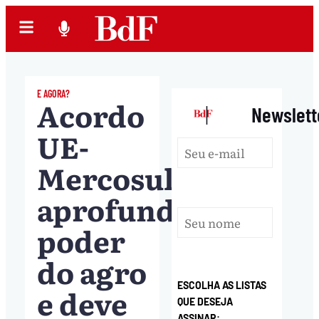
E AGORA?
Acordo
|
Newslett
UE-
Mercosul
aprofunda
poder
do agro
ESCOLHA AS LISTAS
e deve
QUE DESEJA
ASSINAR: