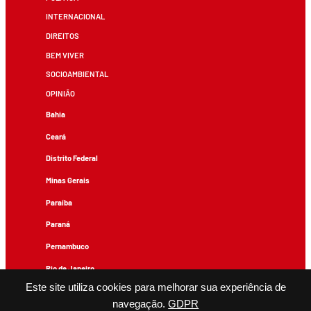
INTERNACIONAL
DIREITOS
BEM VIVER
SOCIOAMBIENTAL
OPINIÃO
Bahia
Ceará
Distrito Federal
Minas Gerais
Paraíba
Paraná
Pernambuco
Rio de Janeiro
Este site utiliza cookies para melhorar sua experiência de
Rio Grande do Sul
navegação.
GDPR