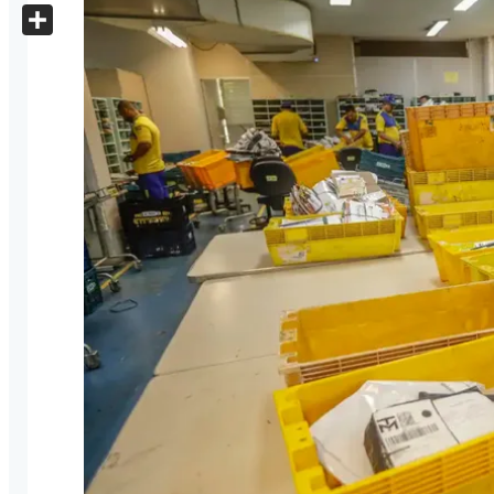
X
Share