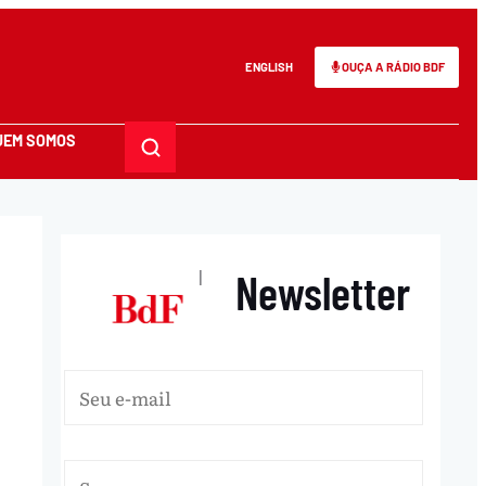
ENGLISH
OUÇA A RÁDIO BDF
UEM SOMOS
Newsletter
|