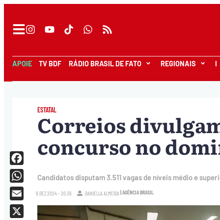
APOIE
TV BDF
RÁDIO BRASIL DE FATO
REGIONAIS
I
ESTATAL
Correios divulgam
concurso no dom
Facebook
Candidatos disputam 3.511 vagas de níveis médio e superio
WhatsApp
| AGÊNCIA BRASIL
9.DEZ.2024 - 20:36
DANIELLA ALMEIDA
Email