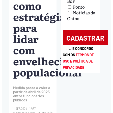
como
BdF
Ponto
estratégia
Notícias da
China
para
lidar
com
LI E CONCORDO
COM OS
TERMOS DE
envelhecimento
USO E POLÍTICA DE
populacional
PRIVACIDADE
Medida passa a valer a
partir de abril de 2025
entre funcionários
públicos
11.DEZ.2024 - 12:37