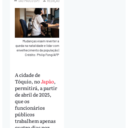
SÃO PAULO (SP)
REDAÇÃO
Mudanças visam reverter a
queda na natalidade e lidar com
envelhecimento da população
|
Crédito: Philip Fong/AFP
A cidade de
Tóquio, no
Japão
,
permitirá, a partir
de abril de 2025,
que os
funcionários
públicos
trabalhem apenas
quatro dias por