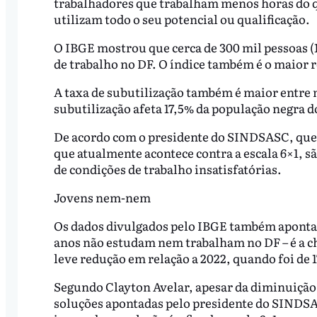
trabalhadores que trabalham menos horas do q
utilizam todo o seu potencial ou qualificação.
O IBGE mostrou que cerca de 300 mil pessoas (
de trabalho no DF. O índice também é o maior 
A taxa de subutilização também é maior entre 
subutilização afeta 17,5% da população negra d
De acordo com o presidente do SINDSASC, que p
que atualmente acontece contra a escala 6×1, s
de condições de trabalho insatisfatórias.
Jovens nem-nem
Os dados divulgados pelo IBGE também apontara
anos não estudam nem trabalham no DF – é a 
leve redução em relação a 2022, quando foi de 
Segundo Clayton Avelar, apesar da diminuição,
soluções apontadas pelo presidente do SINDSA