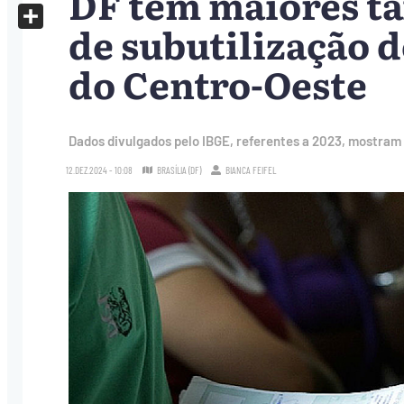
DF tem maiores ta
X
de subutilização d
Share
do Centro-Oeste
Dados divulgados pelo IBGE, referentes a 2023, mostram 
12.DEZ.2024 - 10:08
BRASÍLIA (DF)
BIANCA FEIFEL