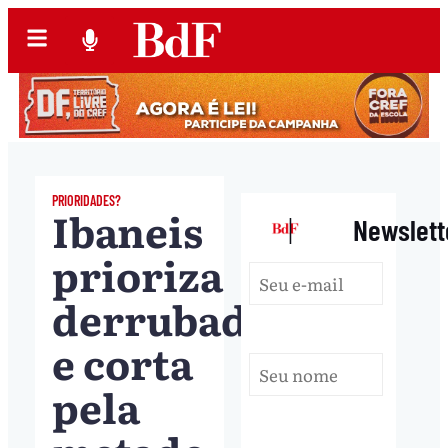
PRIORIDADES?
Ibaneis
|
Newslett
prioriza
derrubadas
e corta
pela