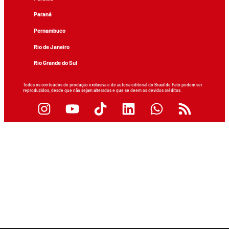
Paraná
Pernambuco
Rio de Janeiro
Rio Grande do Sul
Todos os conteúdos de produção exclusiva e de autoria editorial do Brasil de Fato podem ser
reproduzidos, desde que não sejam alterados e que se deem os devidos créditos.