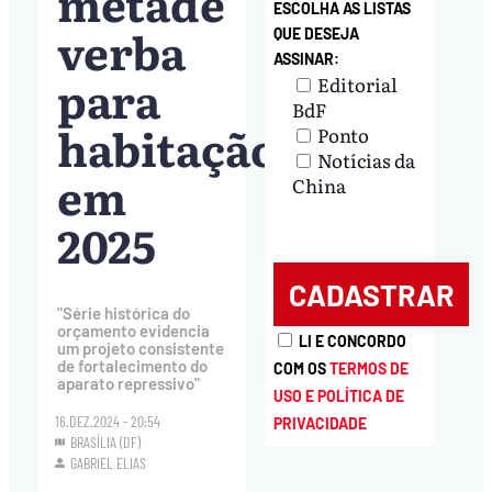
metade
ESCOLHA AS LISTAS
verba
QUE DESEJA
ASSINAR:
para
Editorial
BdF
habitação
Ponto
Notícias da
em
China
2025
"Série histórica do
orçamento evidencia
LI E CONCORDO
um projeto consistente
de fortalecimento do
COM OS
TERMOS DE
aparato repressivo"
USO E POLÍTICA DE
16.DEZ.2024 - 20:54
PRIVACIDADE
BRASÍLIA (DF)
GABRIEL ELIAS