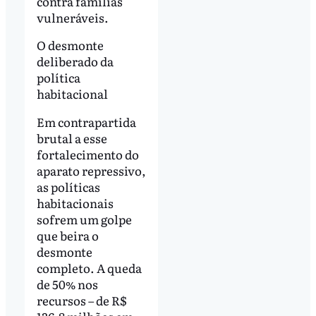
contra famílias
vulneráveis.
O desmonte
deliberado da
política
habitacional
Em contrapartida
brutal a esse
fortalecimento do
aparato repressivo,
as políticas
habitacionais
sofrem um golpe
que beira o
desmonte
completo. A queda
de 50% nos
recursos – de R$