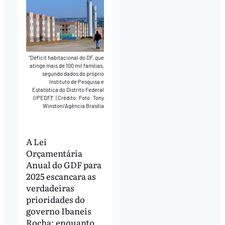
“Déficit habitacional do DF, que
atinge mais de 100 mil famílias,
segundo dados do próprio
Instituto de Pesquisa e
Estatística do Distrito Federal
(IPEDF)”.
|
Crédito: Foto: Tony
Winston/Agência Brasília
A Lei
Orçamentária
Anual do GDF para
2025 escancara as
verdadeiras
prioridades do
governo Ibaneis
Rocha: enquanto