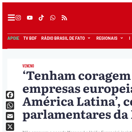
APOIE
TV BDF
RÁDIO BRASIL DE FATO
REGIONAIS
I
VENENO
‘Tenham coragem d
empresas europei
América Latina’, c
Facebook
parlamentares da
WhatsApp
Email