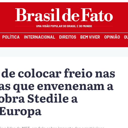
POLÍTICA
INTERNACIONAL
DIREITOS
BEM VIVER
OPINIÃO
Q
e colocar freio nas
as que envenenam a
obra Stedile a
 Europa