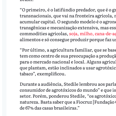
“O primeiro, é o latifúndio predador, que é o 
transnacionais, que vai na fronteira agrícola,
acumular capital. O segundo modelo é o agro
transgênicas e mecanização extensiva, mas ess
commodities agrícolas,
soja, milho, cana-de-a
alimentos e só consegue produzir porque faz us
“Por último, a agricultura familiar, que se base
tem como centro de sua preocupação a produção 
para o mercado nacional e local. Alguns agricu
que plantam, estão inclinados a usar agrotóxic
tabaco”, exemplificou.
Durante a audiência, Stedile lembrou aos parl
consumidor de agrotóxicos do mundo” e que iss
setor. Porém, ponderou Stedile, “os agrotóxic
natureza. Basta saber que a Fiocruz [Fundação
de 67% das casas brasileiras.”