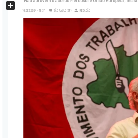
'Não aprovem o acordo Mercosul e União Europeia', insist
X
16.DEZ.2024 - 16:34
SÃO PAULO (SP)
REDAÇÃO
Share