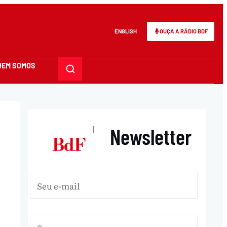
ENGLISH
OUÇA A RÁDIO BDF
UEM SOMOS
Newsletter
|