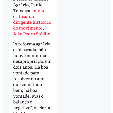
Agrário, Paulo
Teixeira,
ouviu
críticas do
dirigente histórico
do movimento,
João Pedro Stédile
.
"A reforma agrária
está parada, não
houve nenhuma
desapropriação em
dois anos. Há boa
vontade para
resolver no ano
que vem, tudo
bem, há boa
vontade. Mas o
balanço é
negativo", declarou