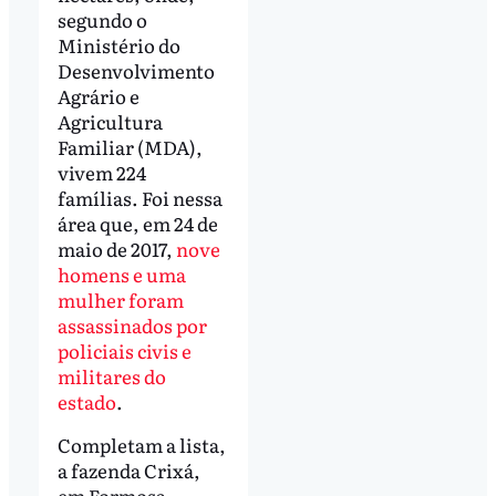
segundo o
Ministério do
Desenvolvimento
Agrário e
Agricultura
Familiar (MDA),
vivem 224
famílias. Foi nessa
área que, em 24 de
maio de 2017,
nove
homens e uma
mulher foram
assassinados por
policiais civis e
militares do
estado
.
Completam a lista,
a fazenda Crixá,
em Formosa,