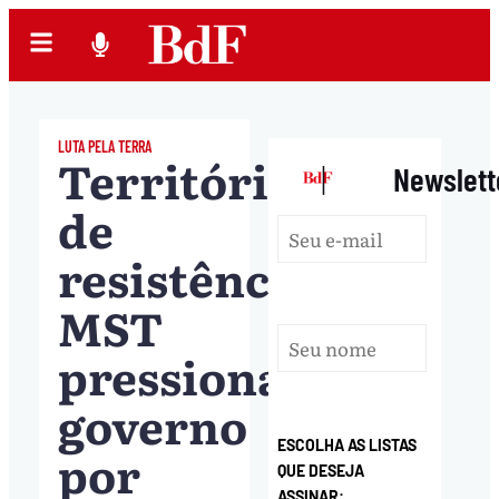
LUTA PELA TERRA
Territórios
|
Newslett
de
resistência:
MST
pressiona
governo
ESCOLHA AS LISTAS
por
QUE DESEJA
ASSINAR: