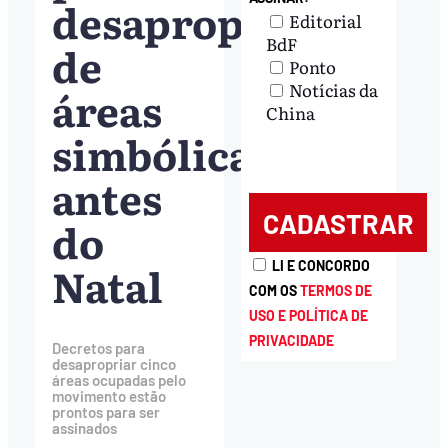
desapropriação
Editorial
BdF
de
Ponto
Notícias da
áreas
China
simbólicas
antes
do
Natal
LI E CONCORDO
COM OS
TERMOS DE
USO E POLÍTICA DE
PRIVACIDADE
Decretos para
desapropriar cinco
áreas ocupadas pelo
movimento estão
prontos para ser
assinados