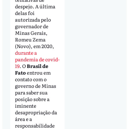
despejo. A última
delas foi
autorizada pelo
governador de
Minas Gerais,
Romeu Zema
(Novo), em 2020,
durante a
pandemia de covid-
19
. O
Brasil de
Fato
entrou em
contato com o
governo de Minas
para saber sua
posição sobre a
iminente
desapropriação da
área e a
responsabilidade