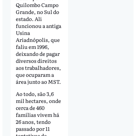
Quilombo Campo
Grande, no Sul do
estado. Ali
funcionou a antiga
Usina
Ariadnópolis, que
faliu em 1996,
deixando de pagar
diversos direitos
aos trabalhadores,
que ocuparam a
área junto ao MST.
Ao todo, são 3,6
mil hectares, onde
cerca de 460
famílias vivem há
26 anos, tendo
passado por 11
tentativas de