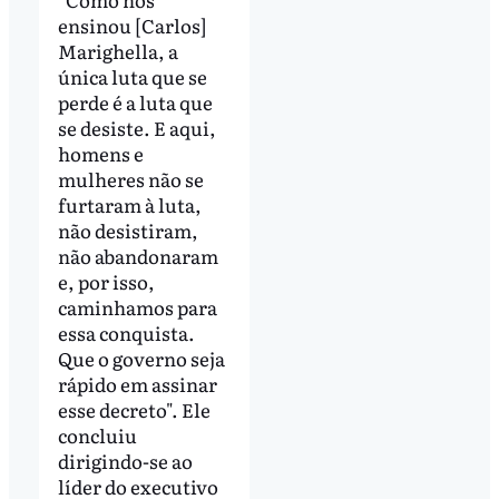
ensinou [Carlos]
Marighella, a
única luta que se
perde é a luta que
se desiste. E aqui,
homens e
mulheres não se
furtaram à luta,
não desistiram,
não abandonaram
e, por isso,
caminhamos para
essa conquista.
Que o governo seja
rápido em assinar
esse decreto". Ele
concluiu
dirigindo-se ao
líder do executivo