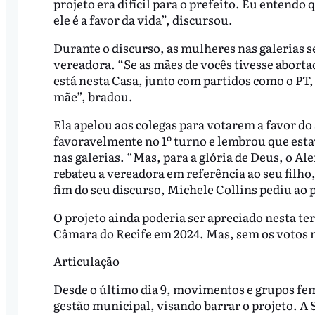
projeto era difícil para o prefeito. Eu entend
ele é a favor da vida”, discursou.
Durante o discurso, as mulheres nas galerias se
vereadora. “Se as mães de vocês tivesse abort
está nesta Casa, junto com partidos como o PT,
mãe”, bradou.
Ela apelou aos colegas para votarem a favor do
favoravelmente no 1º turno e lembrou que est
nas galerias. “Mas, para a glória de Deus, o Alef
rebateu a vereadora em referência ao seu filho
fim do seu discurso, Michele Collins pediu ao p
O projeto ainda poderia ser apreciado nesta ter
Câmara do Recife em 2024. Mas, sem os votos n
Articulação
Desde o último dia 9, movimentos e grupos fem
gestão municipal, visando barrar o projeto. A