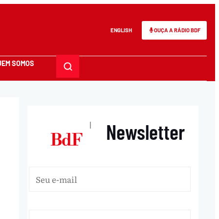
ENGLISH
OUÇA A RÁDIO BDF
UEM SOMOS
Newsletter
|