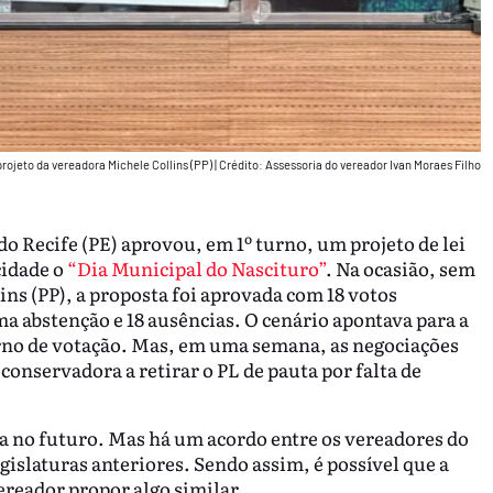
rojeto da vereadora Michele Collins (PP)
|
Crédito: Assessoria do vereador Ivan Moraes Filho
o Recife (PE) aprovou, em 1º turno, um projeto de lei
cidade o
“Dia Municipal do Nascituro”
. Na ocasião, sem
ins (PP), a proposta foi aprovada com 18 votos
ma abstenção e 18 ausências. O cenário apontava para a
no de votação. Mas, em uma semana, as negociações
nservadora a retirar o PL de pauta por falta de
ta no futuro. Mas há um acordo entre os vereadores do
gislaturas anteriores. Sendo assim, é possível que a
ereador propor algo similar.