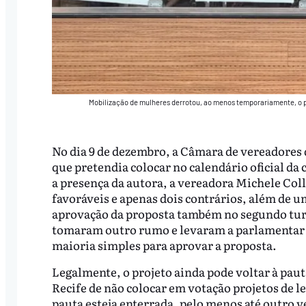
Mobilização de mulheres derrotou, ao menos temporariamente, o p
No dia 9 de dezembro, a Câmara de vereadores d
que pretendia colocar no calendário oficial da 
a presença da autora, a vereadora Michele Coll
favoráveis e apenas dois contrários, além de u
aprovação da proposta também no segundo tur
tomaram outro rumo e levaram a parlamentar co
maioria simples para aprovar a proposta.
Legalmente, o projeto ainda pode voltar à pau
Recife de não colocar em votação projetos de le
pauta esteja enterrada, pelo menos até outro v