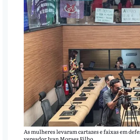
As mulheres levaram cartazes e faixas em defesa
vereador Ivan Moraes Filho