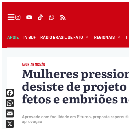
APOIE
TV BDF
RÁDIO BRASIL DE FATO
REGIONAIS
I
ABORTAR MISSÃO
Mulheres pressio
desiste de proje
fetos e embriões n
Facebook
WhatsApp
Aprovado com facilidade em 1º turno, proposta repercuti
Email
aprovação