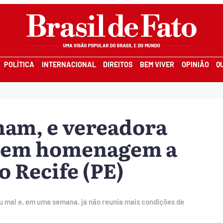
POLÍTICA
INTERNACIONAL
DIREITOS
BEM VIVER
OPINIÃO
Q
nam, e vereadora
to em homenagem a
o Recife (PE)
u mal e, em uma semana, já não reunia mais condições de