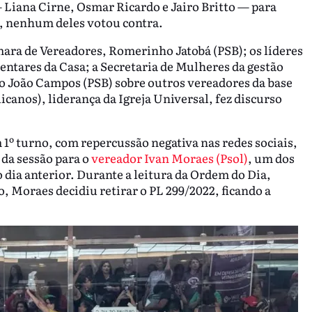
Liana Cirne, Osmar Ricardo e Jairo Britto — para
o, nenhum deles votou contra.
ra de Vereadores, Romerinho Jatobá (PSB); os líderes
entares da Casa; a Secretaria de Mulheres da gestão
ão João Campos (PSB) sobre outros vereadores da base
icanos), liderança da Igreja Universal, fez discurso
m 1º turno, com repercussão negativa nas redes sociais,
 da sessão para o
vereador Ivan Moraes (Psol)
, um dos
dia anterior. Durante a leitura da Ordem do Dia,
o, Moraes decidiu retirar o PL 299/2022, ficando a