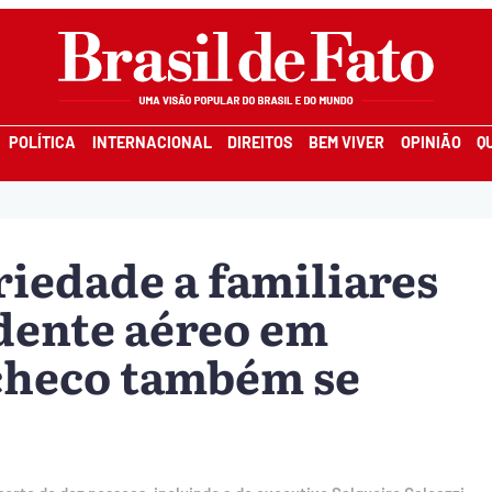
POLÍTICA
INTERNACIONAL
DIREITOS
BEM VIVER
OPINIÃO
Q
riedade a familiares
idente aéreo em
checo também se