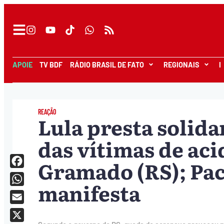
APOIE
TV BDF
RÁDIO BRASIL DE FATO
REGIONAIS
I
REAÇÃO
Lula presta solida
das vítimas de ac
Gramado (RS); Pa
Facebook
manifesta
WhatsApp
Email