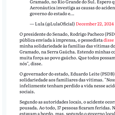
Gramado, no Rio Grande do Sul. Espero q
Aeronáutica investiga as causas do acident
governo do estado e…
— Lula (@LulaOficial)
December 22, 2024
O presidente do Senado, Rodrigo Pacheco (PS
pública enviada à imprensa, o pessedista
disse
minha solidariedade às famílias das vítimas d
Gramado, na Serra Gaúcha. Estendo minhas co
muita força ao povo gaúcho. Que todos possam
nós", disse.
O governador do estado, Eduardo Leite (PSDB),
solidariedade aos familiares das vítimas. "Nos
infelizmente tenham perdido a vida nesse acid
sociais.
Segundo as autoridades locais, o acidente ocor
pousada. Ao todo, 17 pessoas ficaram feridas. N
estavam a bordo, mas, segundo o governo local,