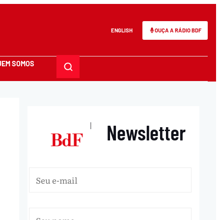
ENGLISH
OUÇA A RÁDIO BDF
UEM SOMOS
Newsletter
|