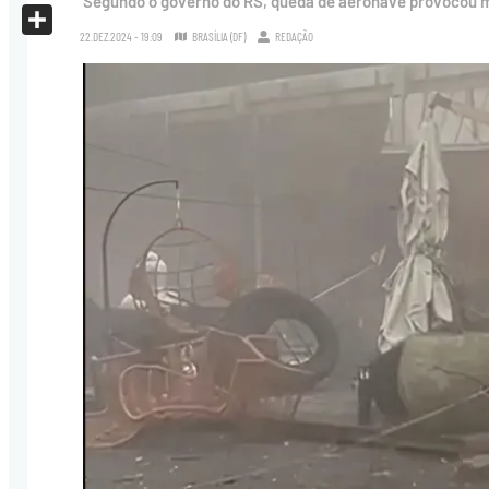
Segundo o governo do RS, queda de aeronave provocou mo
X
22.DEZ.2024 - 19:09
BRASÍLIA (DF)
REDAÇÃO
Share