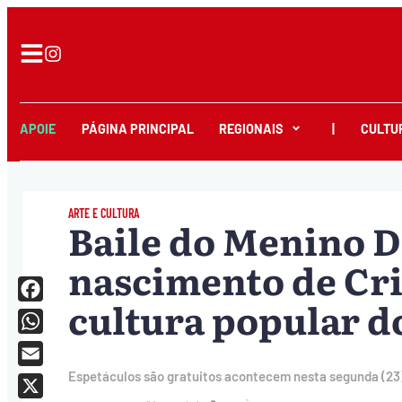
APOIE
PÁGINA PRINCIPAL
REGIONAIS
|
CULTU
ARTE E CULTURA
Baile do Menino D
nascimento de Cri
cultura popular d
Facebook
WhatsApp
Email
Espetáculos são gratuitos acontecem nesta segunda (23), 