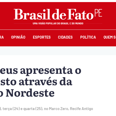
RA
OPINIÃO
ESPORTES
CIDADES
POLÍTICA
QUEM 
eus apresenta o
sto através da
o Nordeste
terça (24) e quarta (25), no Marco Zero, Recife Antigo