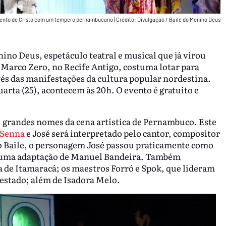
cimento de Cristo com um tempero pernambucano
|
Crédito: Divulgação / Baile do Menino Deus
ino Deus, espetáculo teatral e musical que já virou
o Marco Zero, no Recife Antigo, costuma lotar para
avés das manifestações da cultura popular nordestina.
uarta (25), acontecem às 20h. O evento é gratuito e
, grandes nomes da cena artística de Pernambuco. Este
 Senna
e José será interpretado pelo cantor, compositor
do Baile, o personagem José passou praticamente como
ará uma adaptação de Manuel Bandeira. Também
a de Itamaracá; os maestros Forró e Spok, que lideram
estado; além de Isadora Melo.