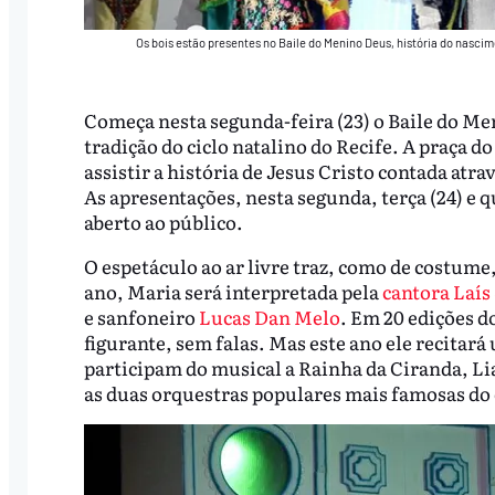
Os bois estão presentes no Baile do Menino Deus, história do nas
Começa nesta segunda-feira (23) o Baile do Men
tradição do ciclo natalino do Recife. A praça d
assistir a história de Jesus Cristo contada atr
As apresentações, nesta segunda, terça (24) e q
aberto ao público.
O espetáculo ao ar livre traz, como de costume
ano, Maria será interpretada pela
cantora Laís
e sanfoneiro
Lucas Dan Melo
. Em 20 edições 
figurante, sem falas. Mas este ano ele recit
participam do musical a Rainha da Ciranda, Li
as duas orquestras populares mais famosas do 