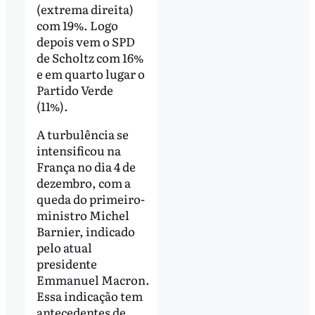
(extrema direita)
com 19%. Logo
depois vem o SPD
de Scholtz com 16%
e em quarto lugar o
Partido Verde
(11%).
A turbulência se
intensificou na
França no dia 4 de
dezembro, com a
queda do primeiro-
ministro Michel
Barnier, indicado
pelo atual
presidente
Emmanuel Macron.
Essa indicação tem
antecedentes de