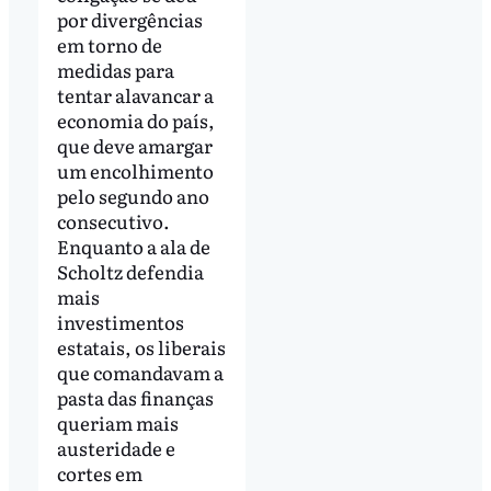
por divergências
em torno de
medidas para
tentar alavancar a
economia do país,
que deve amargar
um encolhimento
pelo segundo ano
consecutivo.
Enquanto a ala de
Scholtz defendia
mais
investimentos
estatais, os liberais
que comandavam a
pasta das finanças
queriam mais
austeridade e
cortes em