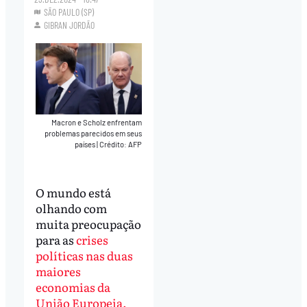
SÃO PAULO (SP)
GIBRAN JORDÃO
Macron e Scholz enfrentam
problemas parecidos em seus
países
|
Crédito: AFP
O mundo está
olhando com
muita preocupação
para as
crises
políticas nas duas
maiores
economias da
União Europeia.