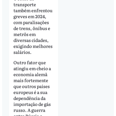
transporte
também enfrentou
greves em 2024,
com paralisações
de trens, ônibus e
metrôs em
diversas cidades,
exigindo melhores
salários.
Outro fator que
atingiu em cheio a
economia alemã
mais fortemente
que outros países
europeus é a sua
dependência da
importação de gás
russo. A guerra
entre Rússia e