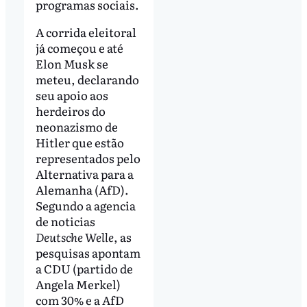
programas sociais.
A corrida eleitoral
já começou e até
Elon Musk se
meteu, declarando
seu apoio aos
herdeiros do
neonazismo de
Hitler que estão
representados pelo
Alternativa para a
Alemanha (AfD).
Segundo a agencia
de noticias
Deutsche Welle
, as
pesquisas apontam
a CDU (partido de
Angela Merkel)
com 30% e a AfD