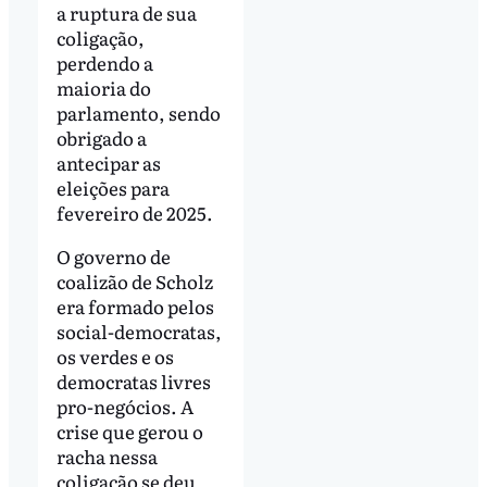
a ruptura de sua
coligação,
perdendo a
maioria do
parlamento, sendo
obrigado a
antecipar as
eleições para
fevereiro de 2025.
O governo de
coalizão de Scholz
era formado pelos
social-democratas,
os verdes e os
democratas livres
pro-negócios. A
crise que gerou o
racha nessa
coligação se deu