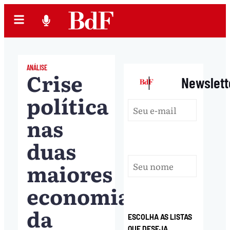
ANÁLISE
Crise
|
Newslett
política
nas
duas
maiores
economias
da
ESCOLHA AS LISTAS
QUE DESEJA