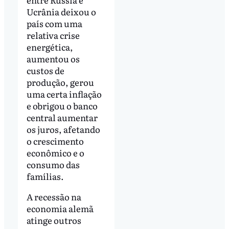
Ucrânia deixou o
país com uma
relativa crise
energética,
aumentou os
custos de
produção, gerou
uma certa inflação
e obrigou o banco
central aumentar
os juros, afetando
o crescimento
econômico e o
consumo das
famílias.
A recessão na
economia alemã
atinge outros