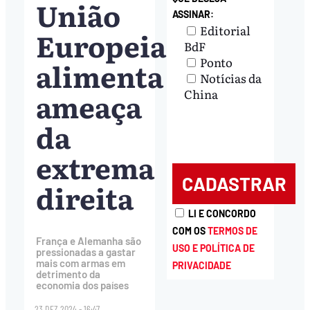
União
ASSINAR:
Editorial
Europeia
BdF
Ponto
alimenta
Notícias da
ameaça
China
da
extrema
direita
LI E CONCORDO
COM OS
TERMOS DE
França e Alemanha são
USO E POLÍTICA DE
pressionadas a gastar
mais com armas em
PRIVACIDADE
detrimento da
economia dos países
23.DEZ.2024 - 16:47