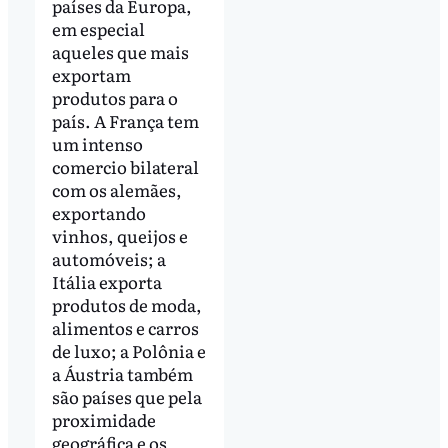
países da Europa,
em especial
aqueles que mais
exportam
produtos para o
país. A França tem
um intenso
comercio bilateral
com os alemães,
exportando
vinhos, queijos e
automóveis; a
Itália exporta
produtos de moda,
alimentos e carros
de luxo; a Polônia e
a Áustria também
são países que pela
proximidade
geográfica e os