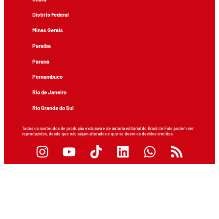
Distrito Federal
Minas Gerais
Paraíba
Paraná
Pernambuco
Rio de Janeiro
Rio Grande do Sul
Todos os conteúdos de produção exclusiva e de autoria editorial do Brasil de Fato podem ser
reproduzidos, desde que não sejam alterados e que se deem os devidos créditos.