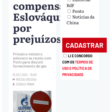
compensar
BdF
Ponto
Eslováquia
Notícias da
China
por
prejuízos
Primeiro-ministro
LI E CONCORDO
eslovaco se reuniu com
Putin para discutir
COM OS
TERMOS DE
fornecimento de gás
USO E POLÍTICA DE
PRIVACIDADE
25.DEZ.2024 - 16:00
MOSCOU (RÚSSIA)
SERGUEI MONIN