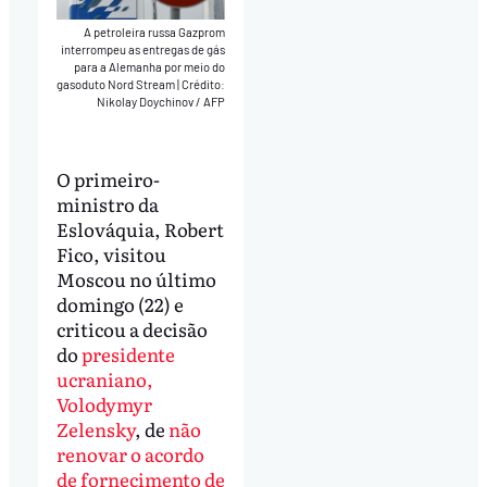
A petroleira russa Gazprom
interrompeu as entregas de gás
para a Alemanha por meio do
gasoduto Nord Stream
|
Crédito:
Nikolay Doychinov / AFP
O primeiro-
ministro da
Eslováquia, Robert
Fico, visitou
Moscou no último
domingo (22) e
criticou a decisão
do
presidente
ucraniano,
Volodymyr
Zelensky
, de
não
renovar o acordo
de fornecimento de