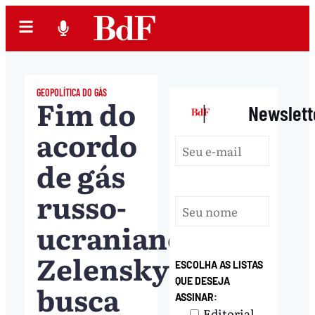
GEOPOLÍTICA DO GÁS
Fim do
|
Newslett
acordo
de gás
russo-
ucraniano:
Zelensky
ESCOLHA AS LISTAS
QUE DESEJA
busca
ASSINAR:
Editorial