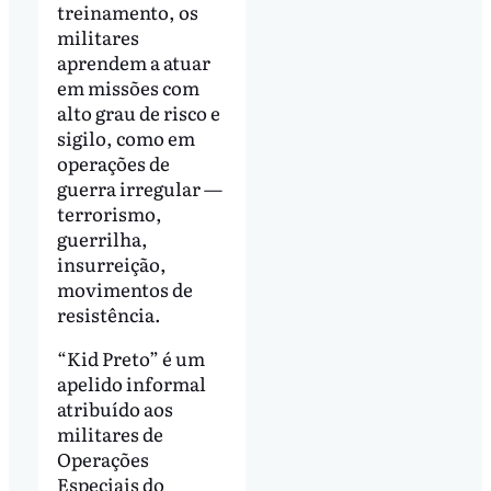
treinamento, os
militares
aprendem a atuar
em missões com
alto grau de risco e
sigilo, como em
operações de
guerra irregular —
terrorismo,
guerrilha,
insurreição,
movimentos de
resistência.
“Kid Preto” é um
apelido informal
atribuído aos
militares de
Operações
Especiais do