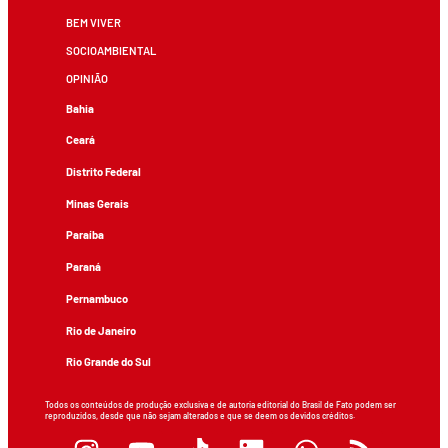
BEM VIVER
SOCIOAMBIENTAL
OPINIÃO
Bahia
Ceará
Distrito Federal
Minas Gerais
Paraíba
Paraná
Pernambuco
Rio de Janeiro
Rio Grande do Sul
Todos os conteúdos de produção exclusiva e de autoria editorial do Brasil de Fato podem ser
reproduzidos, desde que não sejam alterados e que se deem os devidos créditos.