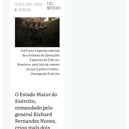
| ICL
25.DEZ.2024 - 09:50
NOTÍCIAS
REDAÇÃO
‘Kid Preto’ é apelido informal
dos militares de Operações
Especiais do Exército
Brasileiro, pelo fato de usarem
um gorro preto
|
Crédito:
Divulgação/Exército
O Estado Maior do
Exército,
comandado pelo
general Richard
Fernandez Nunes,
criou mais dois