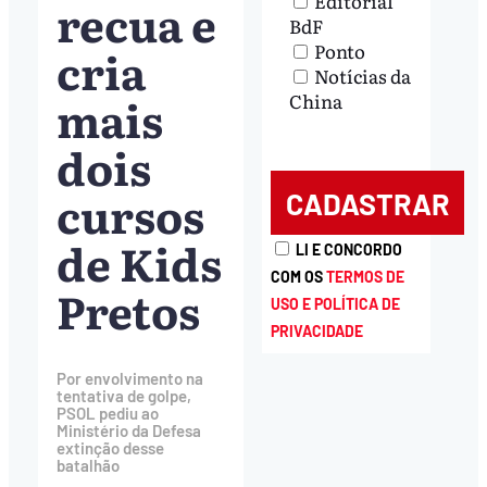
Editorial
recua e
BdF
Ponto
cria
Notícias da
mais
China
dois
cursos
de Kids
LI E CONCORDO
COM OS
TERMOS DE
Pretos
USO E POLÍTICA DE
PRIVACIDADE
Por envolvimento na
tentativa de golpe,
PSOL pediu ao
Ministério da Defesa
extinção desse
batalhão