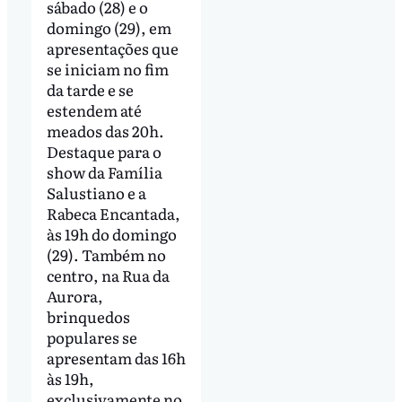
sábado (28) e o
domingo (29), em
apresentações que
se iniciam no fim
da tarde e se
estendem até
meados das 20h.
Destaque para o
show da Família
Salustiano e a
Rabeca Encantada,
às 19h do domingo
(29). Também no
centro, na Rua da
Aurora,
brinquedos
populares se
apresentam das 16h
às 19h,
exclusivamente no