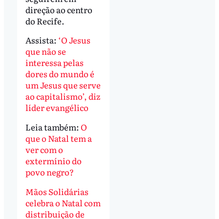
direção ao centro
do Recife.
Assista:
‘O Jesus
que não se
interessa pelas
dores do mundo é
um Jesus que serve
ao capitalismo’, diz
líder evangélico
Leia também:
O
que o Natal tem a
ver com o
extermínio do
povo negro?
Mãos Solidárias
celebra o Natal com
distribuição de