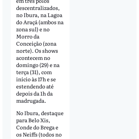
em três polos
descentralizados,
no Ibura, na Lagoa
do Araçá (ambos na
zona sul) e no
Morro da
Conceição (zona
norte). Os shows
acontecem no
domingo (29) e na
terça (31), com
início às 17h e se
estendendo até
depois da 1h da
madrugada.
No Ibura, destaque
para Belo Xis,
Conde do Brega e
os Neiffs (todos no