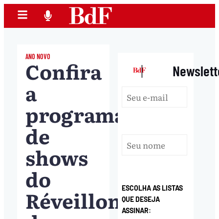
ANO NOVO
Confira
|
Newslett
a
programação
de
shows
do
ESCOLHA AS LISTAS
Réveillon
QUE DESEJA
ASSINAR: