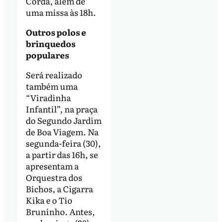
Corda, além de
uma missa às 18h.
Outros polos e
brinquedos
populares
Será realizado
também uma
“Viradinha
Infantil”, na praça
do Segundo Jardim
de Boa Viagem. Na
segunda-feira (30),
a partir das 16h, se
apresentam a
Orquestra dos
Bichos, a Cigarra
Kika e o Tio
Bruninho. Antes,