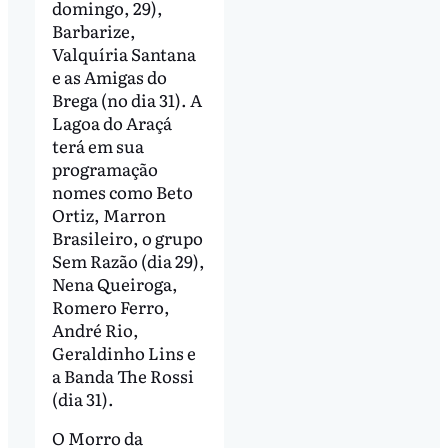
domingo, 29),
Barbarize,
Valquíria Santana
e as Amigas do
Brega (no dia 31). A
Lagoa do Araçá
terá em sua
programação
nomes como Beto
Ortiz, Marron
Brasileiro, o grupo
Sem Razão (dia 29),
Nena Queiroga,
Romero Ferro,
André Rio,
Geraldinho Lins e
a Banda The Rossi
(dia 31).
O Morro da