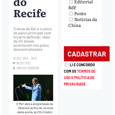
do
Editorial
BdF
Recife
Ponto
Notícias da
China
O show do Rei é o único
do palco principal com
horário definido; mais
de 40 shows
acontecem nos polos
descentralizados
25.DEZ.2024 - 18:51
RECIFE (PE)
LI E CONCORDO
VINICIUS SOBREIRA
COM OS
TERMOS DE
USO E POLÍTICA DE
PRIVACIDADE
O “Rei” abre a programação do
Réveillon do Recife, na noite
desta quinta, às 21h
|
Crédito: