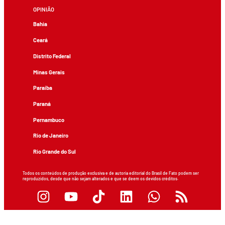
OPINIÃO
Bahia
Ceará
Distrito Federal
Minas Gerais
Paraíba
Paraná
Pernambuco
Rio de Janeiro
Rio Grande do Sul
Todos os conteúdos de produção exclusiva e de autoria editorial do Brasil de Fato podem ser
reproduzidos, desde que não sejam alterados e que se deem os devidos créditos.