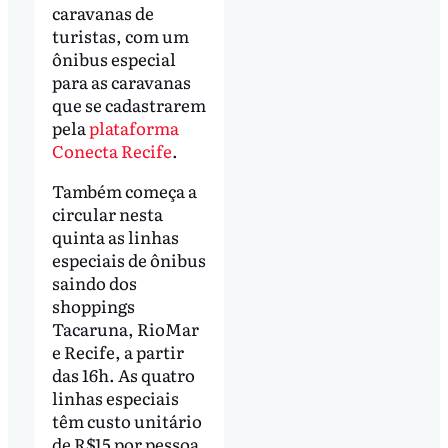
caravanas de
turistas, com um
ônibus especial
para as caravanas
que se cadastrarem
pela
plataforma
Conecta Recife
.
Também começa a
circular nesta
quinta as linhas
especiais de ônibus
saindo dos
shoppings
Tacaruna, RioMar
e Recife, a partir
das 16h. As quatro
linhas especiais
têm custo unitário
de R$15 por pessoa,