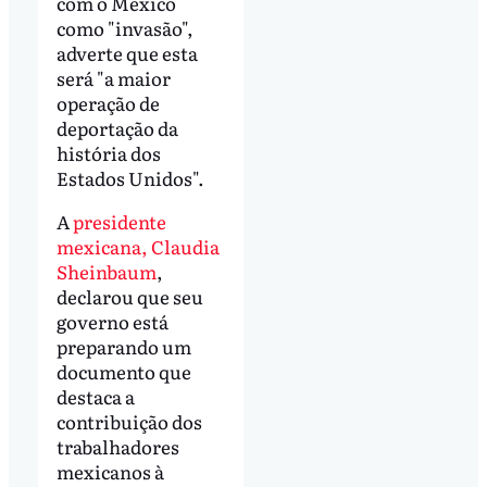
com o México
como "invasão",
adverte que esta
será "a maior
operação de
deportação da
história dos
Estados Unidos".
A
presidente
mexicana, Claudia
Sheinbaum
,
declarou que seu
governo está
preparando um
documento que
destaca a
contribuição dos
trabalhadores
mexicanos à