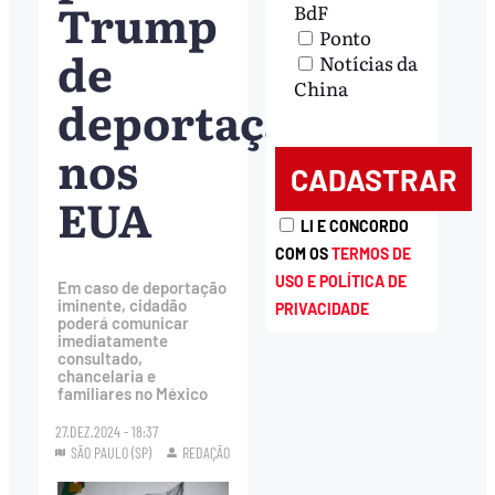
Trump
BdF
Ponto
de
Notícias da
China
deportação
nos
EUA
LI E CONCORDO
COM OS
TERMOS DE
USO E POLÍTICA DE
Em caso de deportação
iminente, cidadão
PRIVACIDADE
poderá comunicar
imediatamente
consultado,
chancelaria e
familiares no México
27.DEZ.2024 - 18:37
SÃO PAULO (SP)
REDAÇÃO