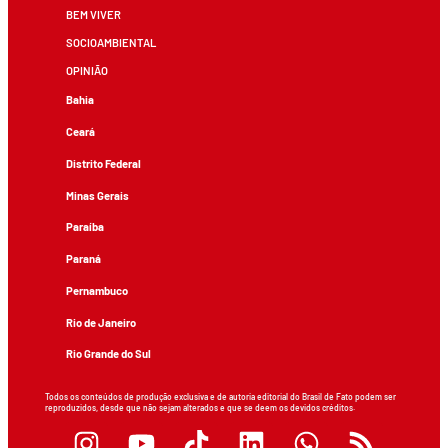
BEM VIVER
SOCIOAMBIENTAL
OPINIÃO
Bahia
Ceará
Distrito Federal
Minas Gerais
Paraíba
Paraná
Pernambuco
Rio de Janeiro
Rio Grande do Sul
Todos os conteúdos de produção exclusiva e de autoria editorial do Brasil de Fato podem ser
reproduzidos, desde que não sejam alterados e que se deem os devidos créditos.