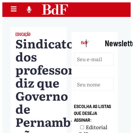
EDUCAÇÃO
Sindicato
|
Newslett
dos
professores
diz que
Governo
de
ESCOLHA AS LISTAS
QUE DESEJA
Pernambuco
ASSINAR:
Editorial