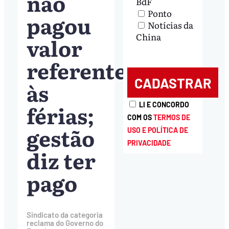
não
BdF
Ponto
pagou
Notícias da
China
valor
referente
às
férias;
LI E CONCORDO
COM OS
TERMOS DE
gestão
USO E POLÍTICA DE
PRIVACIDADE
diz ter
pago
Sindicato da categoria
reclama do Governo do