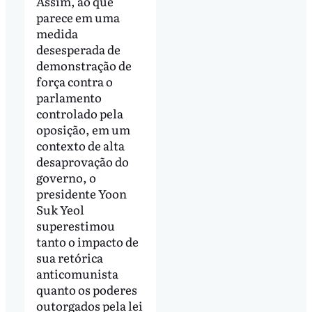
Assim, ao que
parece em uma
medida
desesperada de
demonstração de
força contra o
parlamento
controlado pela
oposição, em um
contexto de alta
desaprovação do
governo, o
presidente Yoon
Suk Yeol
superestimou
tanto o impacto de
sua retórica
anticomunista
quanto os poderes
outorgados pela lei