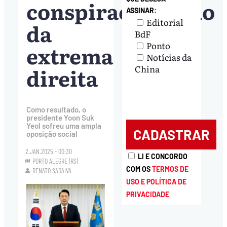
conspiracionismo
ASSINAR:
Editorial
da
BdF
Ponto
extrema
Notícias da
direita
China
Como resultado, o
presidente Yoon Suk
Yeol sofreu uma ampla
oposição social
2.JAN.2025 - 00:30
LI E CONCORDO
PORTO ALEGRE (RS)
COM OS
TERMOS DE
RENATO SARAIVA
USO E POLÍTICA DE
PRIVACIDADE