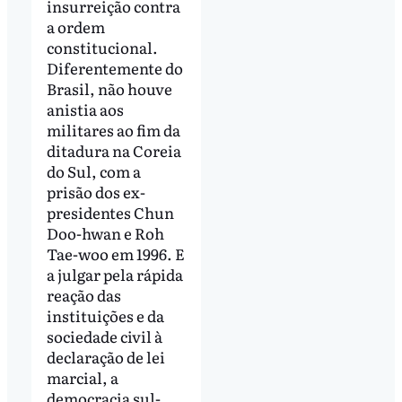
insurreição contra
a ordem
constitucional.
Diferentemente do
Brasil, não houve
anistia aos
militares ao fim da
ditadura na Coreia
do Sul, com a
prisão dos ex-
presidentes Chun
Doo-hwan e Roh
Tae-woo em 1996. E
a julgar pela rápida
reação das
instituições e da
sociedade civil à
declaração de lei
marcial, a
democracia sul-