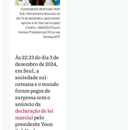
O presidente destituído Yook
Suk-Yeol durante discurso no
dia 14 de dezembro, após tentar
aplicar a lei marcial no país
|
Crédito: HANDOUTSouth
Korean Presidential Office via
Yonhap/AFP
Às 22:23 do dia 3 de
dezembro de 2024,
em Seul, a
sociedade sul-
coreana e o mundo
foram pegos de
surpresa com o
anúncio da
declaração de lei
marcial
pelo
presidente Yoon