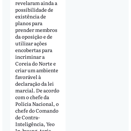
revelaram ainda a
possibilidade de
existência de
planos para
prender membros
da oposição e de
utilizar ações
encobertas para
incriminar a
Coreia do Norte e
criar um ambiente
favorável à
declaração da lei
marcial. De acordo
com o chefe da
Polícia Nacional, o
chefe do Comando
de Contra-
Inteligência, Yeo
In-hyung, teria