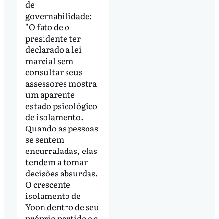
de
governabilidade:
"O fato de o
presidente ter
declarado a lei
marcial sem
consultar seus
assessores mostra
um aparente
estado psicológico
de isolamento.
Quando as pessoas
se sentem
encurraladas, elas
tendem a tomar
decisões absurdas.
O crescente
isolamento de
Yoon dentro de seu
próprio partido e a