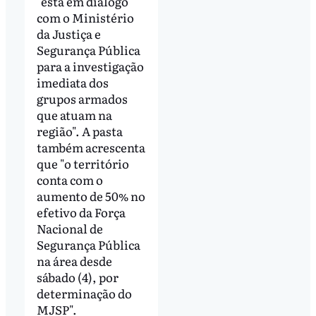
"está em diálogo
com o Ministério
da Justiça e
Segurança Pública
para a investigação
imediata dos
grupos armados
que atuam na
região". A pasta
também acrescenta
que "o território
conta com o
aumento de 50% no
efetivo da Força
Nacional de
Segurança Pública
na área desde
sábado (4), por
determinação do
MJSP".