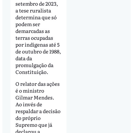
setembro de 2023,
a tese ruralista
determina que só
podem ser
demarcadas as
terras ocupadas
por indígenas até 5
de outubro de 1988,
data da
promulgação da
Constituição.
O relator das ações
é o ministro
Gilmar Mendes.
Ao invés de
respaldar a decisão
do próprio
Supremo que já
declarou a