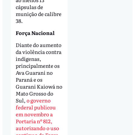
cápsulas de
munição de calibre
38.
Força Nacional
Diante do aumento
da violência contra
indígenas,
principalmente os
Ava Guarani no
Paraná e os
Guarani Kaiowá no
Mato Grosso do
Sul,
o governo
federal publicou
em novembro a
Portaria nº 812,
autorizando o uso
contínuo da Força