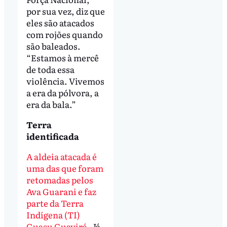
por sua vez, diz que
eles são atacados
com rojões quando
são baleados.
“Estamos à mercê
de toda essa
violência. Vivemos
a era da pólvora, a
era da bala.”
Terra
identificada
A aldeia atacada é
uma das que foram
retomadas pelos
Ava Guarani e faz
parte da Terra
Indígena (TI)
Guasu Guavirá
. Já