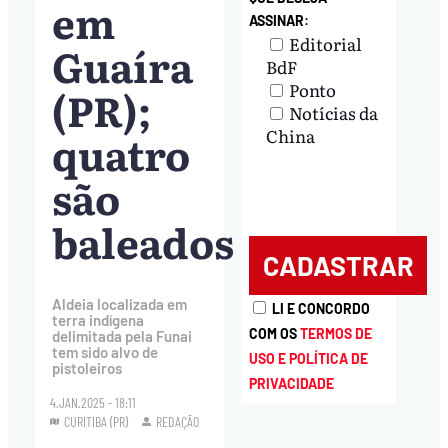
em
ASSINAR:
Editorial
Guaíra
BdF
Ponto
(PR);
Notícias da
quatro
China
são
baleados
Aldeia localizada em
LI E CONCORDO
terra indígena
COM OS
TERMOS DE
delimitada pela Funai
tem sido alvo de
USO E POLÍTICA DE
pistoleiros
PRIVACIDADE
4.JAN.2025 - 18:11
CURITIBA (PR)
REDAÇÃO