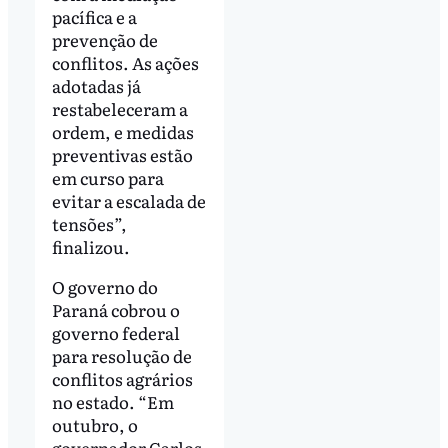
pacífica e a
prevenção de
conflitos. As ações
adotadas já
restabeleceram a
ordem, e medidas
preventivas estão
em curso para
evitar a escalada de
tensões”,
finalizou.
O governo do
Paraná cobrou o
governo federal
para resolução de
conflitos agrários
no estado. “Em
outubro, o
governador Carlos