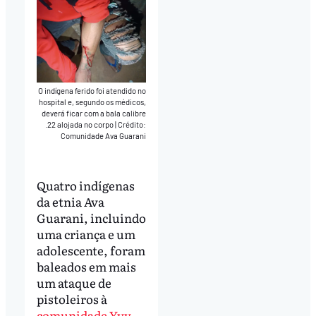
O indígena ferido foi atendido no
hospital e, segundo os médicos,
deverá ficar com a bala calibre
.22 alojada no corpo
|
Crédito:
Comunidade Ava Guarani
Quatro indígenas
da etnia Ava
Guarani, incluindo
uma criança e um
adolescente, foram
baleados em mais
um ataque de
pistoleiros à
comunidade Yvy