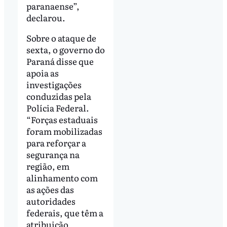
paranaense”,
declarou.
Sobre o ataque de
sexta, o governo do
Paraná disse que
apoia as
investigações
conduzidas pela
Polícia Federal.
“Forças estaduais
foram mobilizadas
para reforçar a
segurança na
região, em
alinhamento com
as ações das
autoridades
federais, que têm a
atribuição