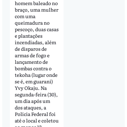
homem baleado no
braço, uma mulher
com uma
queimadura no
pescoço, duas casas
e plantações
incendiadas, além
de disparos de
armas de fogo e
lançamento de
bombas contra o
tekoha (lugar onde
se é, em guarani)
Yvy Okaju. Na
segunda-feira (30),
um dia após um
dos ataques, a
Polícia Federal foi
até o local e coletou
ao menos 13