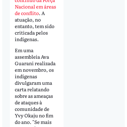
Nacional em áreas
de conflito
. A
atuação, no
entanto, tem sido
criticada pelos
indígenas.
Em uma
assembleia Ava
Guarani realizada
em novembro, os
indígenas
divulgaram uma
carta relatando
sobre as ameaças
de ataques à
comunidade de
Yvy Okaju no fim
do ano. "Se mais