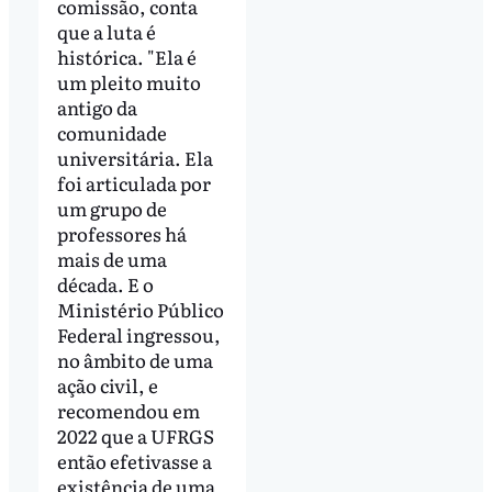
comissão, conta
que a luta é
histórica. "Ela é
um pleito muito
antigo da
comunidade
universitária. Ela
foi articulada por
um grupo de
professores há
mais de uma
década. E o
Ministério Público
Federal ingressou,
no âmbito de uma
ação civil, e
recomendou em
2022 que a UFRGS
então efetivasse a
existência de uma