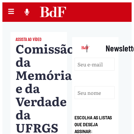
ASSISTA AO VÍDEO
Comissão
|
Newslett
da
Memória
e da
Verdade
da
ESCOLHA AS LISTAS
UFRGS
QUE DESEJA
ASSINAR: