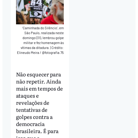
‘Caminhada do Silêncio’, em
São Paulo, realizada neste
domingo (31), lembrou golpe
militar e fez homenagem às
vítimas da ditadura.
|
Crédito:
Elineudo Meira / @fotografia.75
Não esquecer para
não repetir. Ainda
mais em tempos de
ataques e
revelações de
tentativas de
golpes contra a
democracia
brasileira. É para
isso que a