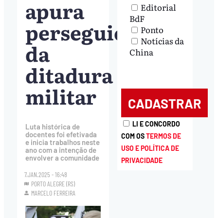
apura
Editorial
BdF
perseguições
Ponto
Notícias da
da
China
ditadura
militar
LI E CONCORDO
Luta histórica de
docentes foi efetivada
COM OS
TERMOS DE
e inicia trabalhos neste
USO E POLÍTICA DE
ano com a intenção de
envolver a comunidade
PRIVACIDADE
7.JAN.2025 - 16:48
PORTO ALEGRE (RS)
MARCELO FERREIRA