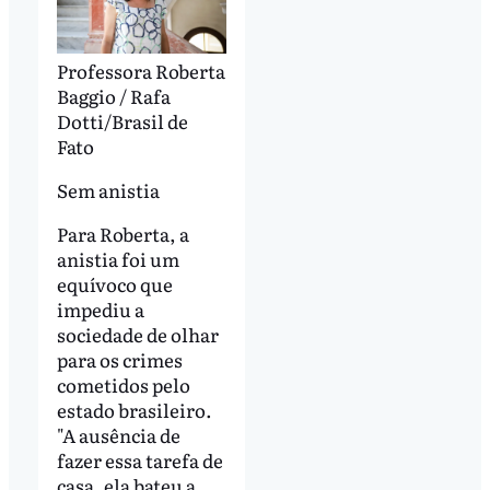
Professora Roberta
Baggio / Rafa
Dotti/Brasil de
Fato
Sem anistia
Para Roberta, a
anistia foi um
equívoco que
impediu a
sociedade de olhar
para os crimes
cometidos pelo
estado brasileiro.
"A ausência de
fazer essa tarefa de
casa, ela bateu a