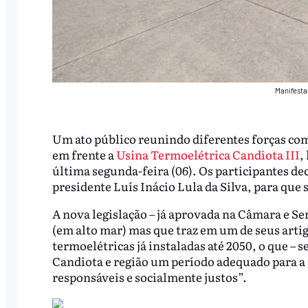
Manifesta
Um ato público reunindo diferentes forças com
em frente a
Usina Termoelétrica Candiota III
,
última segunda-feira (06). Os participantes dec
presidente Luís Inácio Lula da Silva, para que 
A nova legislação – já aprovada na Câmara e Se
(em alto mar) mas que traz em um de seus artigo
termoelétricas já instaladas até 2050, o que – 
Candiota e região um período adequado para a
responsáveis e socialmente justos”.