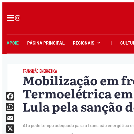
APOIE
PÁGINA PRINCIPAL
REGIONAIS
|
CULTU
TRANSIÇÃO ENERGÉTICA
Mobilização em fr
Termoelétrica em 
Lula pela sanção d
Facebook
WhatsApp
Email
Ato pede tempo adequado para a transição energética em