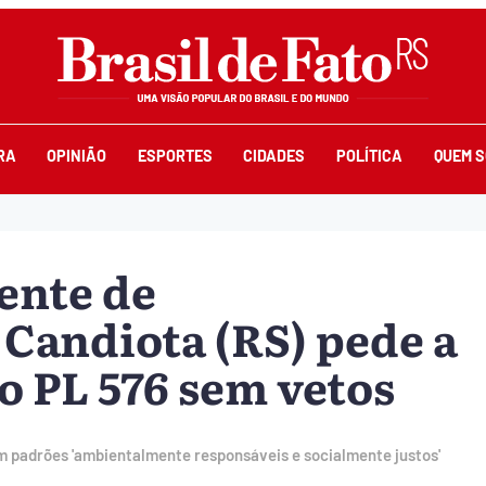
RA
OPINIÃO
ESPORTES
CIDADES
POLÍTICA
QUEM 
ente de
Candiota (RS) pede a
o PL 576 sem vetos
 padrões 'ambientalmente responsáveis e socialmente justos'