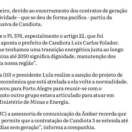
aneiro, devido ao encerramento dos contratos de geração
vidade – que se deu de forma pacífica – partiu da
usiva de Candiota.
o PL 576, especialmente o artigo 22, que foi
ponta o prefeito de Candiota Luis Carlos Folador.
ue tenhamos uma transição energética justa ao longo
ina até 2050 significa dignidade, manutenção dos
a nossa região”.
a (10) o presidente Lula realize a sanção do projeto de
 e econômica que está atrelada a ela volte a normalidade.
ocou para Porto Alegre para reunir-se com o
nto outro grupo estava articulado para atuar em
Ministério de Minas e Energia.
JC) a assessoria de comunicação da Âmbar recorda que
 permite que a contratação de Candiota 3 se estenda até
 dias sem geração”, informa a companhia.