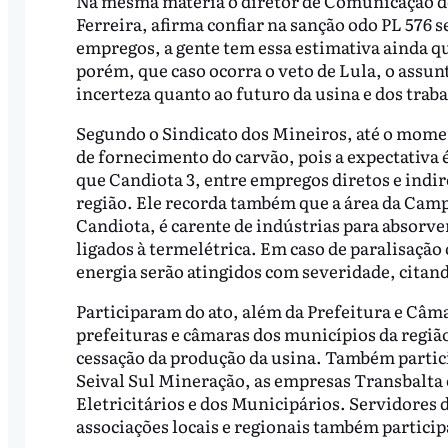
Na mesma matéria o diretor de Comunicação d
Ferreira, afirma confiar na sanção odo PL 576
empregos, a gente tem essa estimativa ainda q
porém, que caso ocorra o veto de Lula, o assun
incerteza quanto ao futuro da usina e dos trab
Segundo o Sindicato dos Mineiros, até o mome
de fornecimento do carvão, pois a expectativa 
que Candiota 3, entre empregos diretos e indire
região. Ele recorda também que a área da Camp
Candiota, é carente de indústrias para absorv
ligados à termelétrica. Em caso de paralisaçã
energia serão atingidos com severidade, citan
Participaram do ato, além da Prefeitura e Câm
prefeituras e câmaras dos municípios da regiã
cessação da produção da usina. Também parti
Seival Sul Mineração, as empresas Transbalta e
Eletricitários e dos Municipários. Servidores
associações locais e regionais também particip