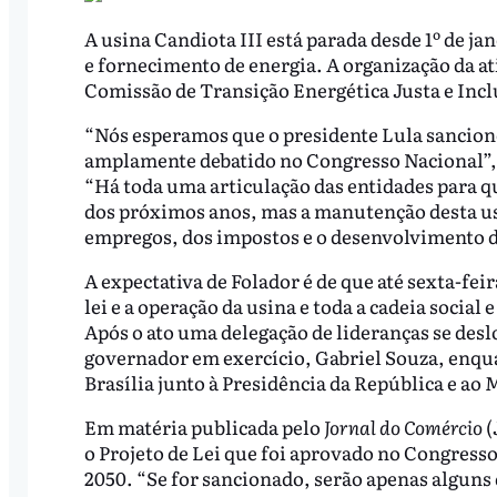
A usina Candiota III está parada desde 1º de j
e fornecimento de energia. A organização da ati
Comissão de Transição Energética Justa e Incl
“Nós esperamos que o presidente Lula sancione 
amplamente debatido no Congresso Nacional”, a
“Há toda uma articulação das entidades para q
dos próximos anos, mas a manutenção desta us
empregos, dos impostos e o desenvolvimento d
A expectativa de Folador é de que até sexta-feir
lei e a operação da usina e toda a cadeia social
Após o ato uma delegação de lideranças se desl
governador em exercício, Gabriel Souza, enqua
Brasília junto à Presidência da República e ao 
Em matéria publicada pelo
Jornal do Comércio
(
o Projeto de Lei que foi aprovado no Congresso
2050. “Se for sancionado, serão apenas alguns