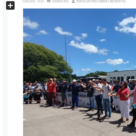
7.JAN.2025 - 14:58
CANDIOTA (RS)
MARCOS ANTONIO CORBARI
E
WALMARO PAZ
X
Share