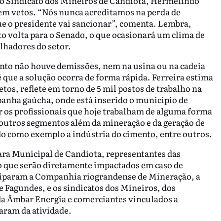
o Sindicato dos Mineiros de Candiota, Hermelindo
 sem vetos. “Nós nunca acreditamos na perda de
ue o presidente vai sancionar”, comenta. Lembra,
to volta para o Senado, o que ocasionará um clima de
alhadores do setor.
nto não houve demissões, nem na usina ou na cadeia
é que a solução ocorra de forma rápida. Ferreira estima
tos, reflete em torno de 5 mil postos de trabalho na
anha gaúcha, onde está inserido o município de
er os profissionais que hoje trabalham de alguma forma
o outros segmentos além da mineração e da geração de
do como exemplo a indústria do cimento, entre outros.
ara Municipal de Candiota, representantes das
o que serão diretamente impactados em caso de
ciparam a Companhia riograndense de Mineração, a
 Fagundes, e os sindicatos dos Mineiros, dos
 da Âmbar Energia e comerciantes vinculados a
aram da atividade.