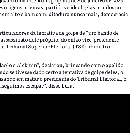
javam uma intentona golpista de 8 de janeiro de 2023.
 origens, crenças, partidos e ideologias, unidos por
 em alto e bom som: ditadura nunca mais, democracia
rticuladores da tentativa de golpe de “um bando de
 assassinato dele próprio, do então vice-presidente
do Tribunal Superior Eleitoral (TSE), ministro
dão’ e o Alckmin”, declarou, brincando com o apelido
do se tivesse dado certo a tentativa de golpe deles, o
nsando em matar o presidente do Tribunal Eleitoral, o
nseguimos escapar”, disse Lula.