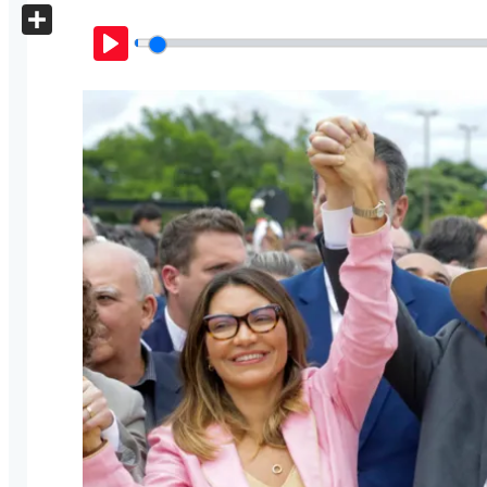
X
Share
Play