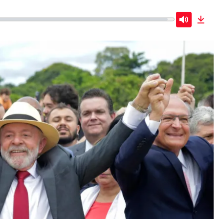
Mute
Dow