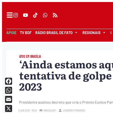
APOIE
TV BDF
RÁDIO BRASIL DE FATO
REGIONAIS
I
ATOS EM BRASÍLIA
‘Ainda estamos aqu
tentativa de golpe
2023
Facebook
WhatsApp
Presidente assinou decreto que cria o Prêmio Eunice Pa
Email
8.JAN.2025 - 18:58
BRASÍLIA (DF)
LEONARDO FERNANDES