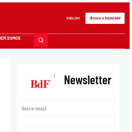
ENGLISH
OUÇA A RÁDIO BDF
UEM SOMOS
Newsletter
|