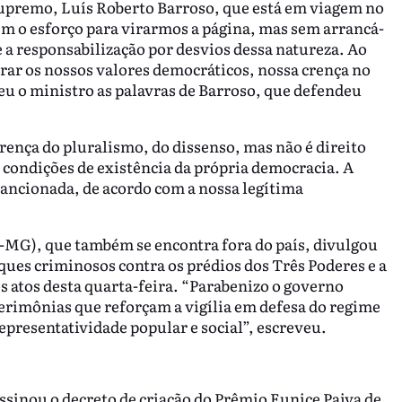
Supremo, Luís Roberto Barroso, que está em viagem no
ém o esforço para virarmos a página, mas sem arrancá-
e a responsabilização por desvios dessa natureza. Ao
ar os nossos valores democráticos, nossa crença no
eu o ministro as palavras de Barroso, que defendeu
erença do pluralismo, do dissenso, mas não é direito
 condições de existência da própria democracia. A
 sancionada, de acordo com a nossa legítima
-MG), que também se encontra fora do país, divulgou
ques criminosos contra os prédios dos Três Poderes e a
s atos desta quarta-feira. “Parabenizo o governo
 cerimônias que reforçam a vigília em defesa do regime
epresentatividade popular e social”, escreveu.
assinou o decreto de criação do Prêmio Eunice Paiva de