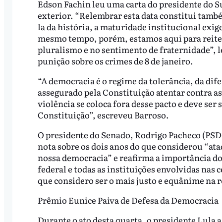
Edson Fachin leu uma carta do presidente do 
exterior. “Relembrar esta data constitui tamb
la da história, a maturidade institucional exig
mesmo tempo, porém, estamos aqui para reiter
pluralismo e no sentimento de fraternidade”, l
punição sobre os crimes de 8 de janeiro.
“A democracia é o regime da tolerância, da dif
assegurado pela Constituição atentar contra as
violência se coloca fora desse pacto e deve ser
Constituição”, escreveu Barroso.
O presidente do Senado, Rodrigo Pacheco (PSD
nota sobre os dois anos do que considerou “ata
nossa democracia” e reafirma a importância do
federal e todas as instituições envolvidas nas
que considero ser o mais justo e equânime na r
Prêmio Eunice Paiva de Defesa da Democracia
Durante o ato desta quarta, o presidente Lula 