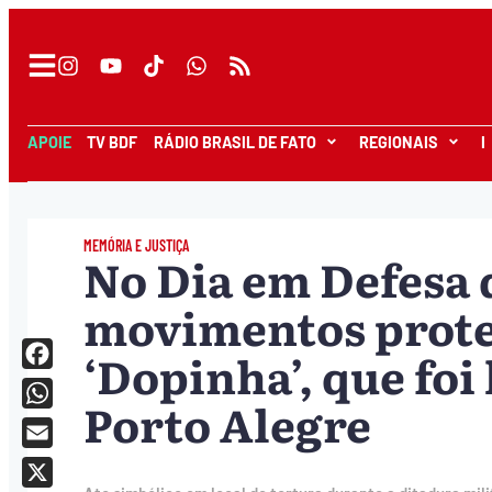
APOIE
TV BDF
RÁDIO BRASIL DE FATO
REGIONAIS
I
MEMÓRIA E JUSTIÇA
No Dia em Defesa 
movimentos prote
‘Dopinha’, que foi
Facebook
Porto Alegre
WhatsApp
Email