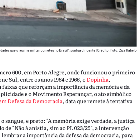
idades que o regime militar cometeu no Brasil”, pontua dirigente
|
Crédito: Foto: Ziza Rabelo
úmero 600, em Porto Alegre, onde funcionou o primeiro
ne Sul, entre os anos 1964 e 1966, o
Dopinha
,
 faixas que reforçam a importância da memória e da
plicidade e o Movimento Esperançar, o ato simbólico
em Defesa da Democracia
, data que remete à tentativa
o sangue, e preto: "A memória exige verdade, a justiça
o de "Não à anistia, sim ao PL 023/25", a intervenção
 lembrar a importância da defesa da democracia, para