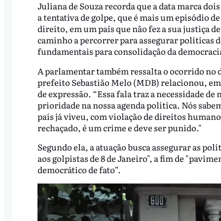
Juliana de Souza recorda que a data marca dois
a tentativa de golpe, que é mais um episódio d
direito, em um país que não fez a sua justiça 
caminho a percorrer para assegurar políticas d
fundamentais para consolidação da democracia
A parlamentar também ressalta o ocorrido no d
prefeito Sebastião Melo (MDB) relacionou, em
de expressão. “Essa fala traz a necessidade d
prioridade na nossa agenda política. Nós sabe
país já viveu, com violação de direitos humano
rechaçado, é um crime e deve ser punido."
Segundo ela, a atuação busca assegurar as polít
aos golpistas de 8 de Janeiro", a fim de "pavim
democrático de fato”.