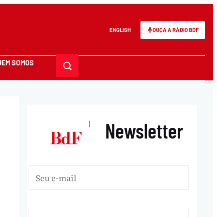
ENGLISH
OUÇA A RÁDIO BDF
UEM SOMOS
Newsletter
|