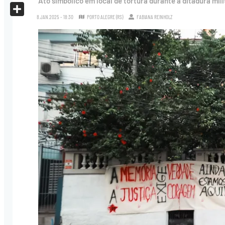
Ato simbólico em local de tortura durante a ditadura mil
X
8.JAN.2025 - 18:30
PORTO ALEGRE (RS)
FABIANA REINHOLZ
Share