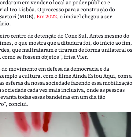
cordaram em vender o local ao poder público e
ial Ico Lisbôa. O processo para a construção do
 Sartori (MDB).
Em 2022
, o imóvel chegou a ser
ário.
eiro centro de detenção do Cone Sul. Antes mesmo do
crimes, o que mostra que a ditadura foi, do início ao fim,
es, que maltrataram e tiraram de forma unilateral os
, como se fossem objetos”, frisa Vier.
ção do movimento em defesa da democracia e da
xemplo a cultura, com o filme Ainda Estou Aqui, com a
as esferas da nossa sociedade fazendo essa mobilização
 sociedade cada vez mais inclusiva, onde as pessoas
 levanta todas essas bandeiras em um dia tão
ro”, conclui.