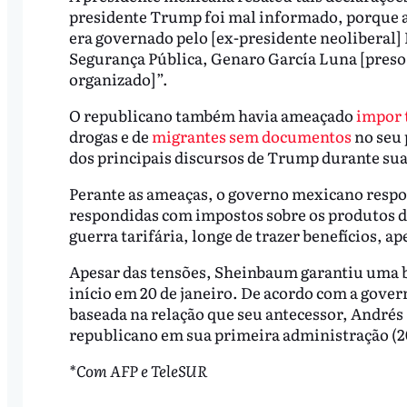
presidente Trump foi mal informado, porque a
era governado pelo [ex-presidente neoliberal] 
Segurança Pública, Genaro García Luna [preso 
organizado]”.
O republicano também havia ameaçado
impor 
drogas e de
migrantes sem documentos
no seu 
dos principais discursos de Trump durante su
Perante as ameaças, o governo mexicano respo
respondidas com impostos sobre os produtos d
guerra tarifária, longe de trazer benefícios, 
Apesar das tensões, Sheinbaum garantiu uma
início em 20 de janeiro. De acordo com a gover
baseada na relação que seu antecessor, Andrés
republicano em sua primeira administração (20
*Com AFP e TeleSUR