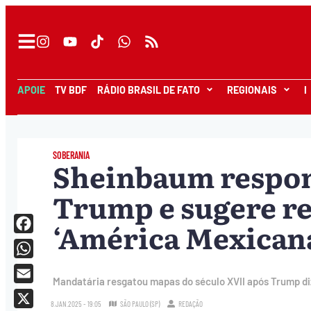
APOIE
TV BDF
RÁDIO BRASIL DE FATO
REGIONAIS
I
SOBERANIA
Sheinbaum respon
Trump e sugere r
‘América Mexican
Facebook
WhatsApp
Mandatária resgatou mapas do século XVII após Trump diz
Email
8.JAN.2025 - 19:05
SÃO PAULO (SP)
REDAÇÃO