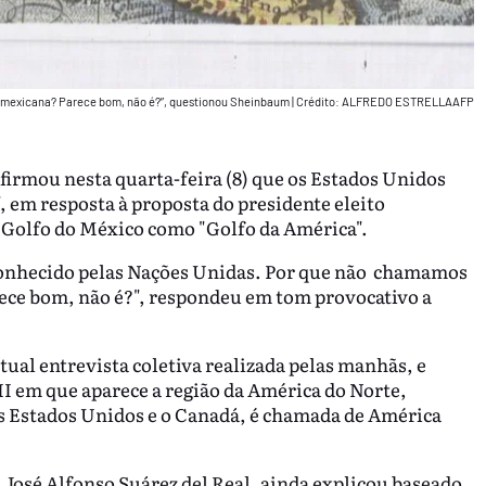
 mexicana? Parece bom, não é?”, questionou Sheinbaum
|
Crédito: ALFREDO ESTRELLAAFP
irmou nesta quarta-feira (8) que os Estados Unidos
em resposta à proposta do presidente eleito
Golfo do México como "Golfo da América".
onhecido pelas Nações Unidas. Por que não chamamos
ece bom, não é?", respondeu em tom provocativo a
ual entrevista coletiva realizada pelas manhãs, e
I em que aparece a região da América do Norte,
s Estados Unidos e o Canadá, é chamada de América
 José Alfonso Suárez del Real, ainda explicou baseado