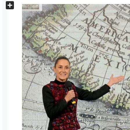
X
Share