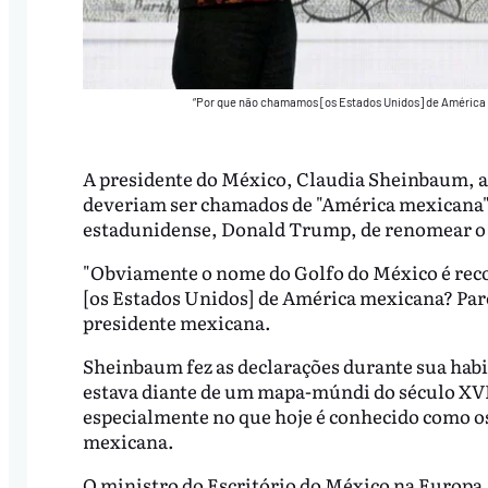
“Por que não chamamos [os Estados Unidos] de América
A presidente do México, Claudia Sheinbaum, af
deveriam ser chamados de "América mexicana", 
estadunidense, Donald Trump, de renomear o 
"Obviamente o nome do Golfo do México é rec
[os Estados Unidos] de América mexicana? Par
presidente mexicana.
Sheinbaum fez as declarações durante sua habit
estava diante de um mapa-múndi do século XVI
especialmente no que hoje é conhecido como o
mexicana.
O ministro do Escritório do México na Europa,