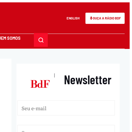
ENGLISH
OUÇA A RÁDIO BDF
UEM SOMOS
Newsletter
|