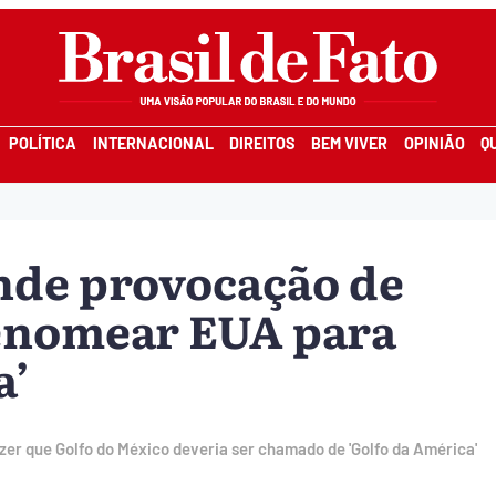
POLÍTICA
INTERNACIONAL
DIREITOS
BEM VIVER
OPINIÃO
Q
de provocação de
enomear EUA para
a’
er que Golfo do México deveria ser chamado de 'Golfo da América'