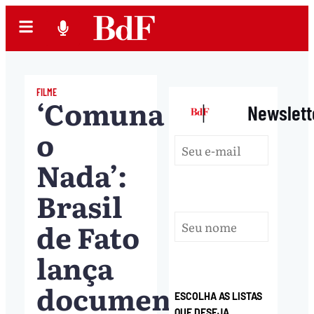
FILME
‘Comuna
|
Newslett
o
Nada’:
Brasil
de Fato
lança
documentário
ESCOLHA AS LISTAS
QUE DESEJA