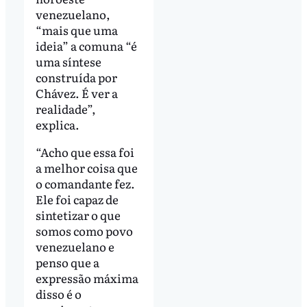
venezuelano,
“mais que uma
ideia” a comuna “é
uma síntese
construída por
Chávez. É ver a
realidade”,
explica.
“Acho que essa foi
a melhor coisa que
o comandante fez.
Ele foi capaz de
sintetizar o que
somos como povo
venezuelano e
penso que a
expressão máxima
disso é o