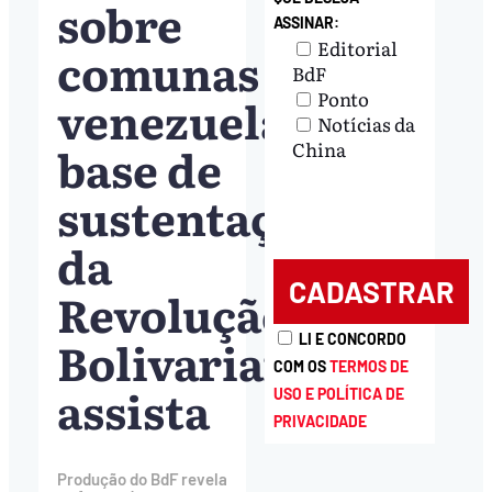
sobre
ASSINAR:
Editorial
comunas
BdF
Ponto
venezuelanas,
Notícias da
base de
China
sustentação
da
Revolução
Bolivariana;
LI E CONCORDO
COM OS
TERMOS DE
assista
USO E POLÍTICA DE
PRIVACIDADE
Produção do BdF revela