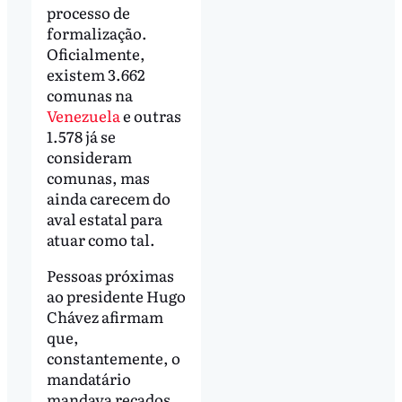
processo de
formalização.
Oficialmente,
existem 3.662
comunas na
Venezuela
e outras
1.578 já se
consideram
comunas, mas
ainda carecem do
aval estatal para
atuar como tal.
Pessoas próximas
ao presidente Hugo
Chávez afirmam
que,
constantemente, o
mandatário
mandava recados