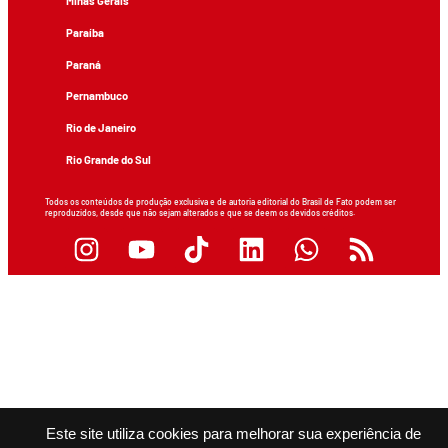
Minas Gerais
Paraíba
Paraná
Pernambuco
Rio de Janeiro
Rio Grande do Sul
Todos os conteúdos de produção exclusiva e de autoria editorial do Brasil de Fato podem ser
reproduzidos, desde que não sejam alterados e que se deem os devidos créditos.
Este site utiliza cookies para melhorar sua experiência de