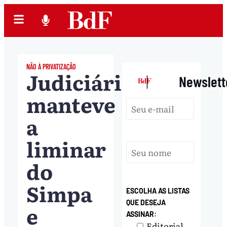
NÃO À PRIVATIZAÇÃO
Judiciário
|
Newslett
manteve
a
liminar
do
Simpa
ESCOLHA AS LISTAS
QUE DESEJA
e
ASSINAR:
Editorial