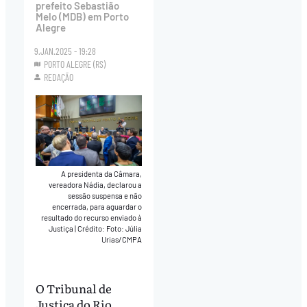
prefeito Sebastião
Melo (MDB) em Porto
Alegre
9.JAN.2025 - 19:28
PORTO ALEGRE (RS)
REDAÇÃO
A presidenta da Câmara,
vereadora Nádia, declarou a
sessão suspensa e não
encerrada, para aguardar o
resultado do recurso enviado à
Justiça
|
Crédito: Foto: Júlia
Urias/CMPA
O Tribunal de
Justiça do Rio