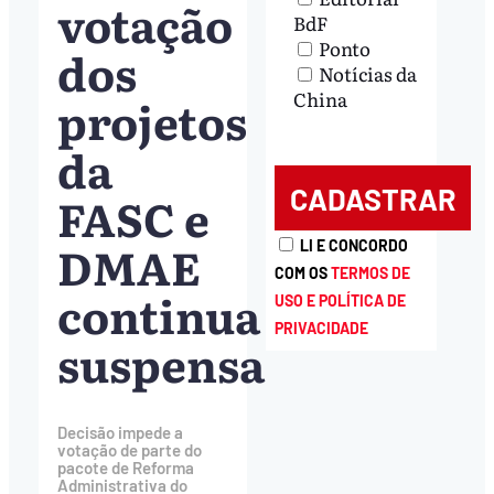
votação
BdF
Ponto
dos
Notícias da
China
projetos
da
FASC e
DMAE
LI E CONCORDO
COM OS
TERMOS DE
continua
USO E POLÍTICA DE
PRIVACIDADE
suspensa
Decisão impede a
votação de parte do
pacote de Reforma
Administrativa do