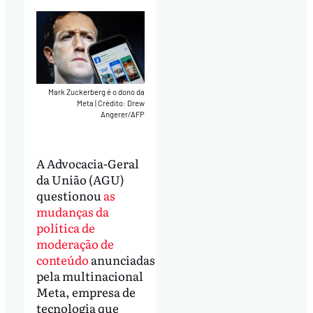
Mark Zuckerberg é o dono da
Meta
|
Crédito: Drew
Angerer/AFP
A Advocacia-Geral
da União (AGU)
questionou
as
mudanças da
política de
moderação de
conteúdo
anunciadas
pela multinacional
Meta, empresa de
tecnologia que