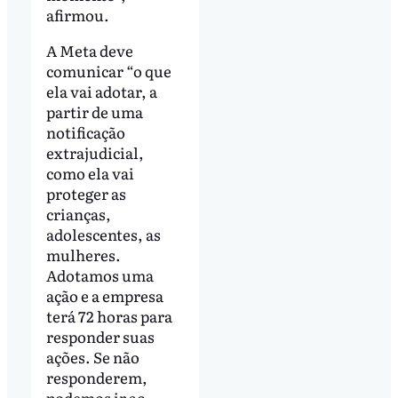
afirmou.
A Meta deve
comunicar “o que
ela vai adotar, a
partir de uma
notificação
extrajudicial,
como ela vai
proteger as
crianças,
adolescentes, as
mulheres.
Adotamos uma
ação e a empresa
terá 72 horas para
responder suas
ações. Se não
responderem,
podemos ir ao