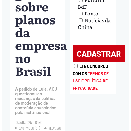
sobre
BdF
Ponto
planos
Notícias da
da
China
empresa
no
Brasil
LI E CONCORDO
COM OS
TERMOS DE
USO E POLÍTICA DE
PRIVACIDADE
A pedido de Lula, AGU
questionou as
mudanças da política
de moderação de
conteúdo anunciadas
pela multinacional
10.JAN.2025 - 18:50
SÃO PAULO (SP)
REDAÇÃO