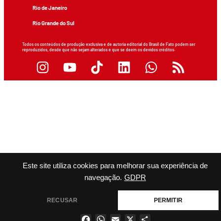
Rio de Janeiro
Rio Grande do Sul
Todos os conteúdos de produção exclusiva e de autoria editorial do Brasil de Fato podem ser
reproduzidos, desde que não sejam alterados e que se deem os devidos créditos.
Este site utiliza cookies para melhorar sua experiência de
navegação.
GDPR
RECUSAR
PERMITIR
Facebook
WhatsApp
Email
X
Share