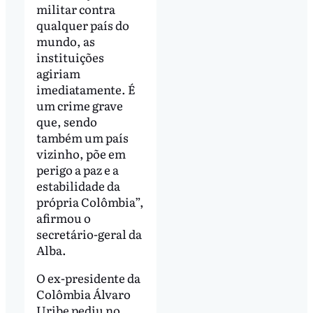
militar contra
qualquer país do
mundo, as
instituições
agiriam
imediatamente. É
um crime grave
que, sendo
também um país
vizinho, põe em
perigo a paz e a
estabilidade da
própria Colômbia”,
afirmou o
secretário-geral da
Alba.
O ex-presidente da
Colômbia Álvaro
Uribe pediu no