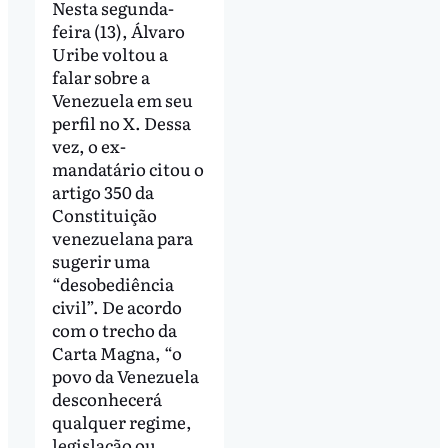
Nesta segunda-
feira (13), Álvaro
Uribe voltou a
falar sobre a
Venezuela em seu
perfil no X. Dessa
vez, o ex-
mandatário citou o
artigo 350 da
Constituição
venezuelana para
sugerir uma
“desobediência
civil”. De acordo
com o trecho da
Carta Magna, “o
povo da Venezuela
desconhecerá
qualquer regime,
legislação ou