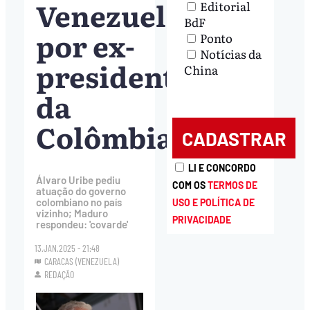
Venezuela
Editorial
BdF
por ex-
Ponto
Notícias da
presidente
China
da
Colômbia
LI E CONCORDO
Álvaro Uribe pediu
COM OS
TERMOS DE
atuação do governo
colombiano no país
USO E POLÍTICA DE
vizinho; Maduro
PRIVACIDADE
respondeu: 'covarde'
13.JAN.2025 - 21:48
CARACAS (VENEZUELA)
REDAÇÃO