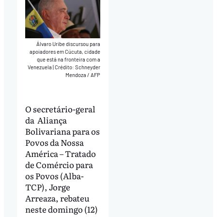
Álvaro Uribe discursou para
apoiadores em Cúcuta, cidade
que está na fronteira com a
Venezuela
|
Crédito: Schneyder
Mendoza / AFP
O secretário-geral
da Aliança
Bolivariana para os
Povos da Nossa
América – Tratado
de Comércio para
os Povos (Alba-
TCP), Jorge
Arreaza, rebateu
neste domingo (12)