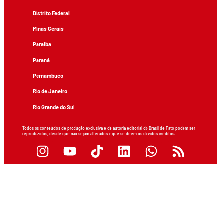
Distrito Federal
Minas Gerais
Paraíba
Paraná
Pernambuco
Rio de Janeiro
Rio Grande do Sul
Todos os conteúdos de produção exclusiva e de autoria editorial do Brasil de Fato podem ser
reproduzidos, desde que não sejam alterados e que se deem os devidos créditos.