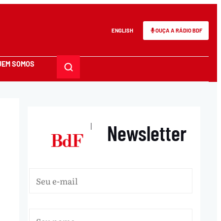
ENGLISH
OUÇA A RÁDIO BDF
UEM SOMOS
Newsletter
|