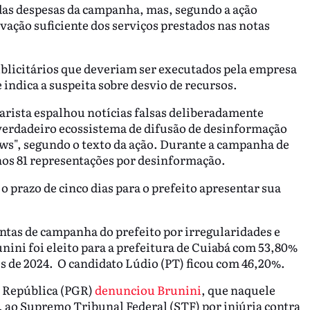
as despesas da campanha, mas, segundo a ação
vação suficiente dos serviços prestados nas notas
ublicitários que deveriam ser executados pela empresa
 indica a suspeita sobre desvio de recursos.
arista espalhou notícias falsas deliberadamente
 verdadeiro ecossistema de difusão de desinformação
ews", segundo o texto da ação. Durante a campanha de
nos 81 representações por desinformação.
 prazo de cinco dias para o prefeito apresentar sua
ontas de campanha do prefeito por irregularidades e
nini foi eleito para a prefeitura de Cuiabá com 53,80%
s de 2024. O candidato Lúdio (PT) ficou com 46,20%.
a República (PGR)
denunciou Brunini
, que naquele
 ao Supremo Tribunal Federal (STF) por injúria contra