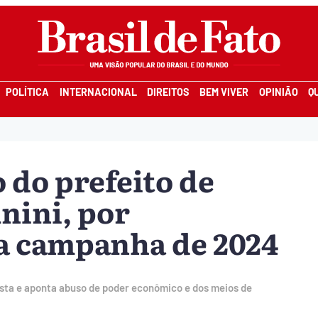
POLÍTICA
INTERNACIONAL
DIREITOS
BEM VIVER
OPINIÃO
Q
 do prefeito de
nini, por
a campanha de 2024
sta e aponta abuso de poder econômico e dos meios de