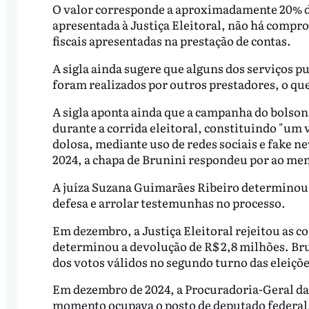
O valor corresponde a aproximadamente 20% d
apresentada à Justiça Eleitoral, não há compro
fiscais apresentadas na prestação de contas.
A sigla ainda sugere que alguns dos serviços p
foram realizados por outros prestadores, o que
A sigla aponta ainda que a campanha do bolson
durante a corrida eleitoral, constituindo "um
dolosa, mediante uso de redes sociais e fake n
2024, a chapa de Brunini respondeu por ao me
A juíza Suzana Guimarães Ribeiro determinou o
defesa e arrolar testemunhas no processo.
Em dezembro, a Justiça Eleitoral rejeitou as c
determinou a devolução de R$ 2,8 milhões. Bru
dos votos válidos no segundo turno das eleiçõe
Em dezembro de 2024, a Procuradoria-Geral d
momento ocupava o posto de deputado federal,