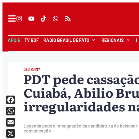
APOIE
TV BDF
RÁDIO BRASIL DE FATO
REGIONAIS
I
DEU RUIM?
PDT pede cassação
Cuiabá, Abilio Bru
irregularidades n
Facebook
WhatsApp
Legenda pede a impugnação da candidatura do bolsonari
Email
comunicação