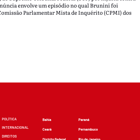
enúncia envolve um episódio no qual Brunini foi
Comissão Parlamentar Mista de Inquérito (CPMI) dos
POLÍTICA
Bahia
Paraná
INTERNACIONAL
Ceará
Pernambuco
DIREITOS
Distrito Federal
Rio de Janeiro