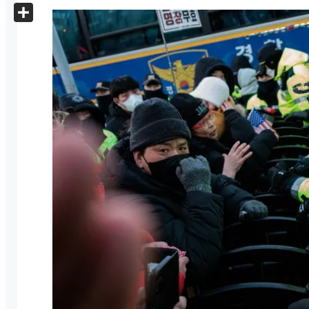
X
Share