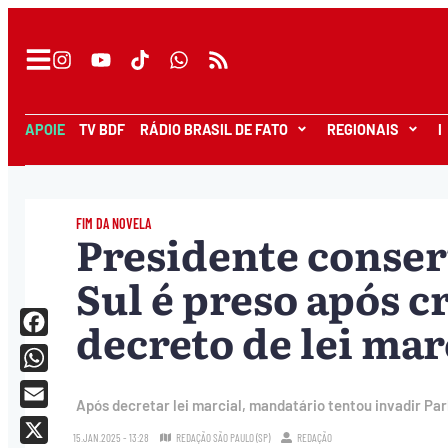
APOIE
TV BDF
RÁDIO BRASIL DE FATO
REGIONAIS
I
FIM DA NOVELA
Presidente conser
Sul é preso após c
decreto de lei mar
Facebook
WhatsApp
Após decretar lei marcial, mandatário tentou invadir Pa
Email
15.JAN.2025 - 13:28
REDAÇÃO SÃO PAULO (SP)
REDAÇÃO