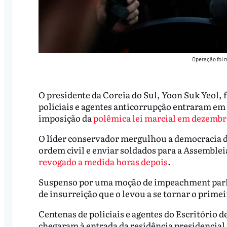
Operação foi 
O presidente da Coreia do Sul, Yoon Suk Yeol, f
policiais e agentes anticorrupção entraram em 
imposição da
polêmica lei marcial em dezembr
O líder conservador mergulhou a democracia da
ordem civil e enviar soldados para a Assemble
revogado a medida horas depois
.
Suspenso por uma moção de impeachment parl
de insurreição que o levou a se tornar o prime
Centenas de policiais e agentes do Escritório d
chegaram à entrada da residência presidencial