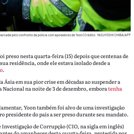
marcada pelo confronto da polícia com apoiadores de Yoon
|
Crédito: YASUYOSHI CHIBA/AFP
oi preso nesta quarta-feira (15) depois que centenas de
sua residência, onde ele estava isolado desde a
o
.
 Ásia em sua pior crise em décadas ao suspender a
ia Nacional na noite de 3 de dezembro, embora
tenha
amentar, Yoon também foi alvo de uma investigação
iro presidente do país a ser preso durante seu mandato.
e Investigação de Corrupção (CIO, na sigla em inglês)
 antes do amanhecer desta quarta-feira, protegida por