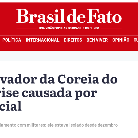
POLÍTICA
INTERNACIONAL
DIREITOS
BEM VIVER
OPINIÃO
Q
vador da Coreia do
rise causada por
cial
rlamento com militares; ele estava isolado desde dezembro