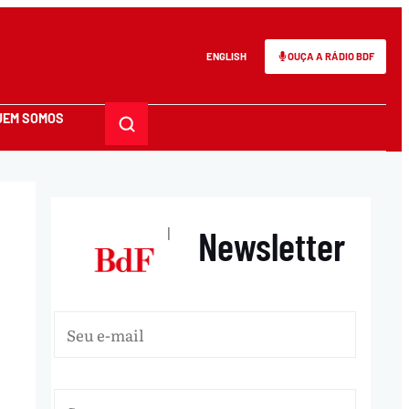
ENGLISH
OUÇA A RÁDIO BDF
UEM SOMOS
Newsletter
|