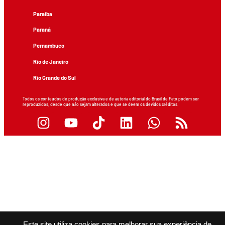
Paraíba
Paraná
Pernambuco
Rio de Janeiro
Rio Grande do Sul
Todos os conteúdos de produção exclusiva e de autoria editorial do Brasil de Fato podem ser
reproduzidos, desde que não sejam alterados e que se deem os devidos créditos.
Este site utiliza cookies para melhorar sua experiência de