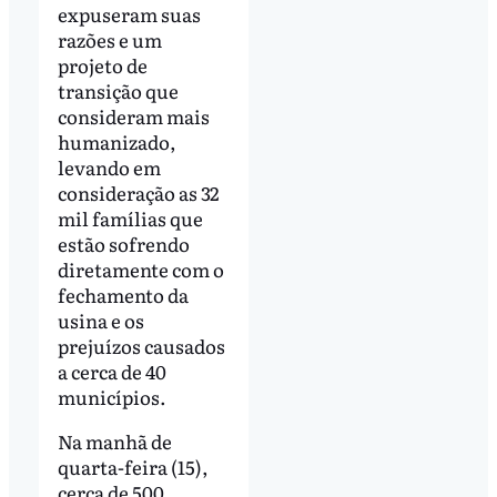
expuseram suas
razões e um
projeto de
transição que
consideram mais
humanizado,
levando em
consideração as 32
mil famílias que
estão sofrendo
diretamente com o
fechamento da
usina e os
prejuízos causados
a cerca de 40
municípios.
Na manhã de
quarta-feira (15),
cerca de 500