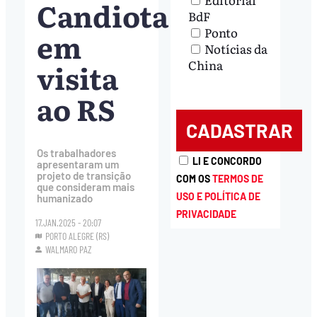
Candiota
BdF
Ponto
em
Notícias da
visita
China
ao RS
Os trabalhadores
LI E CONCORDO
apresentaram um
projeto de transição
COM OS
TERMOS DE
que consideram mais
USO E POLÍTICA DE
humanizado
PRIVACIDADE
17.JAN.2025 - 20:07
PORTO ALEGRE (RS)
WALMARO PAZ