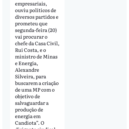
empresariais,
ouviu políticos de
diversos partidos e
prometeu que
segunda-feira (20)
vai procurar o
chefe da Casa Civil,
Rui Costa, e o
ministro de Minas
e Energia,
Alexandre
Silveira, para
buscarem a criação
de uma MP com o
objetivo de
salvaguardar a
produção de
energia em
Candiota”. O