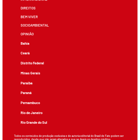
DIREITOS
BEM VIVER
SOCIOAMBIENTAL
OPINIÃO
Bahia
Ceará
Distrito Federal
Minas Gerais
Paraíba
Paraná
Pernambuco
Rio de Janeiro
Rio Grande do Sul
Todos os conteúdos de produção exclusiva e de autoria editorial do Brasil de Fato podem ser
reproduzidos, desde que não sejam alterados e que se deem os devidos créditos.