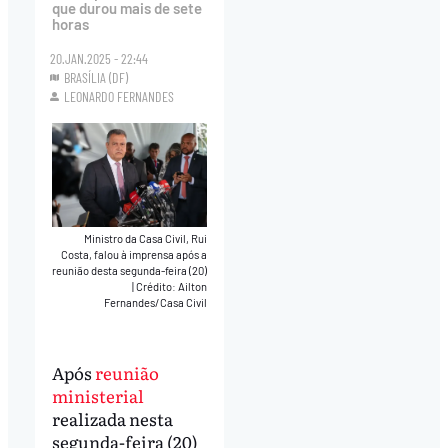
que durou mais de sete
horas
20.JAN.2025 - 22:44
BRASÍLIA (DF)
LEONARDO FERNANDES
Ministro da Casa Civil, Rui
Costa, falou à imprensa após a
reunião desta segunda-feira (20)
|
Crédito: Ailton
Fernandes/Casa Civil
Após
reunião
ministerial
realizada nesta
segunda-feira (20)