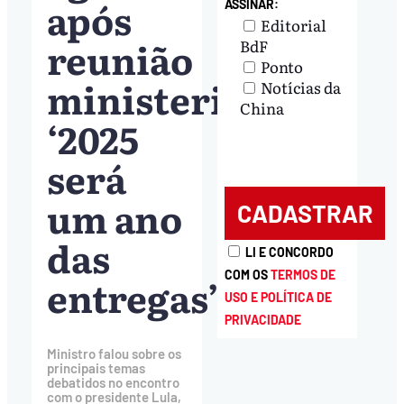
após
ASSINAR:
Editorial
reunião
BdF
Ponto
ministerial:
Notícias da
China
‘2025
será
um ano
das
LI E CONCORDO
COM OS
TERMOS DE
entregas’
USO E POLÍTICA DE
PRIVACIDADE
Ministro falou sobre os
principais temas
debatidos no encontro
com o presidente Lula,