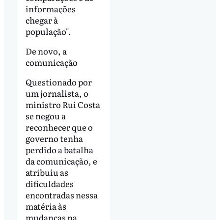
informações
chegar à
população".
De novo, a
comunicação
Questionado por
um jornalista, o
ministro Rui Costa
se negou a
reconhecer que o
governo tenha
perdido a batalha
da comunicação, e
atribuiu as
dificuldades
encontradas nessa
matéria às
mudanças na