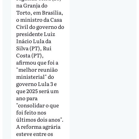
na Granja do
Torto, em Brasília,
o ministro da Casa
Civil do governo do
presidente Luiz
Inácio Lula da
Silva (PT), Rui
Costa (PT),
afirmou que foi a
"melhor reunião
ministerial" do
governo Lula 3 e
que 2025 será um
ano para
"consolidar o que
foi feito nos
últimos dois anos".
A reforma agrária
esteve entre os