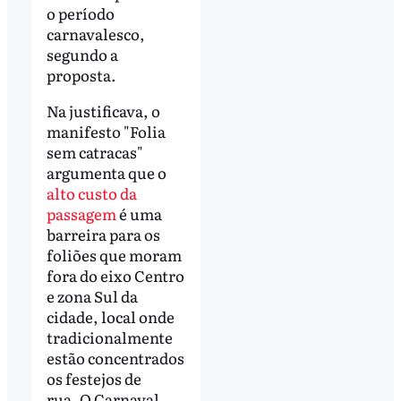
o período
carnavalesco,
segundo a
proposta.
Na justificava, o
manifesto "Folia
sem catracas"
argumenta que o
alto custo da
passagem
é uma
barreira para os
foliões que moram
fora do eixo Centro
e zona Sul da
cidade, local onde
tradicionalmente
estão concentrados
os festejos de
rua. O Carnaval