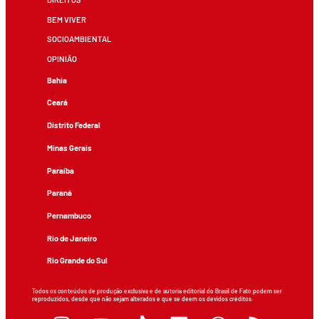
BEM VIVER
SOCIOAMBIENTAL
OPINIÃO
Bahia
Ceará
Distrito Federal
Minas Gerais
Paraíba
Paraná
Pernambuco
Rio de Janeiro
Rio Grande do Sul
Todos os conteúdos de produção exclusiva e de autoria editorial do Brasil de Fato podem ser
reproduzidos, desde que não sejam alterados e que se deem os devidos créditos.