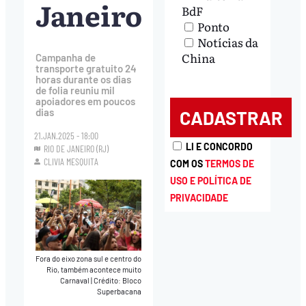
Janeiro
BdF
Ponto
Notícias da
China
Campanha de
transporte gratuito 24
horas durante os dias
de folia reuniu mil
apoiadores em poucos
dias
21.JAN.2025 - 18:00
LI E CONCORDO
RIO DE JANEIRO (RJ)
CLIVIA MESQUITA
COM OS
TERMOS DE
USO E POLÍTICA DE
PRIVACIDADE
Fora do eixo zona sul e centro do
Rio, também acontece muito
Carnaval
|
Crédito: Bloco
Superbacana