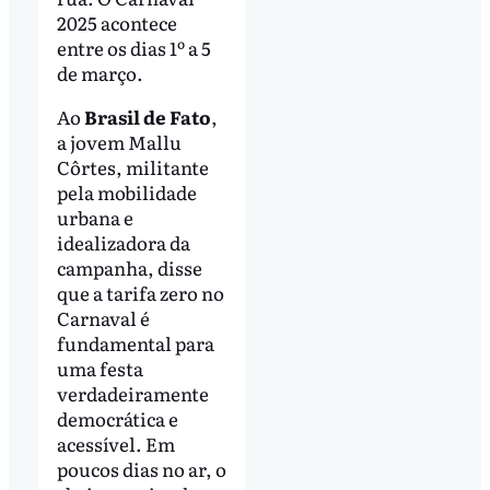
2025 acontece
entre os dias 1º a 5
de março.
Ao
Brasil de Fato
,
a jovem Mallu
Côrtes, militante
pela mobilidade
urbana e
idealizadora da
campanha, disse
que a tarifa zero no
Carnaval é
fundamental para
uma festa
verdadeiramente
democrática e
acessível. Em
poucos dias no ar, o