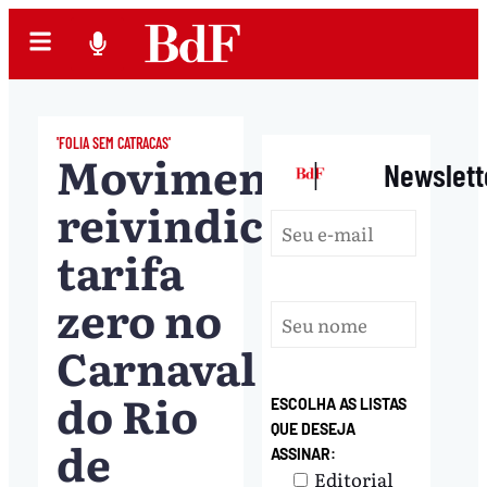
'FOLIA SEM CATRACAS'
Movimento
|
Newslett
reivindica
tarifa
zero no
Carnaval
do Rio
ESCOLHA AS LISTAS
QUE DESEJA
de
ASSINAR:
Editorial