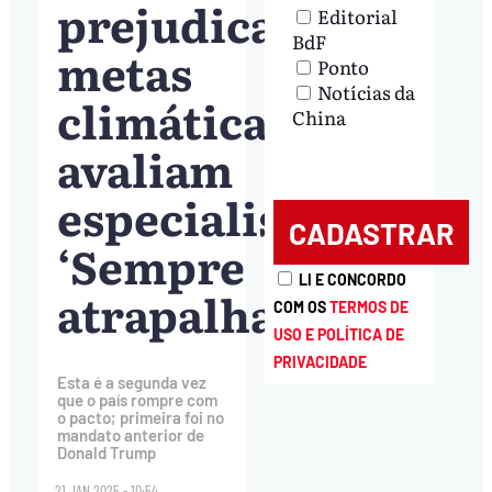
prejudica
Editorial
BdF
metas
Ponto
Notícias da
climáticas,
China
avaliam
especialistas:
‘Sempre
LI E CONCORDO
atrapalharam’
COM OS
TERMOS DE
USO E POLÍTICA DE
PRIVACIDADE
Esta é a segunda vez
que o país rompre com
o pacto; primeira foi no
mandato anterior de
Donald Trump
21.JAN.2025 - 10:54