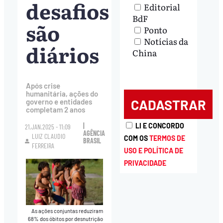
desafios
Editorial
BdF
são
Ponto
Notícias da
diários
China
Após crise
humanitária, ações do
governo e entidades
completam 2 anos
|
LI E CONCORDO
21.JAN.2025 - 11:09
AGÊNCIA
LUIZ CLAUDIO
COM OS
TERMOS DE
BRASIL
FERREIRA
USO E POLÍTICA DE
PRIVACIDADE
As ações conjuntas reduziram
68% dos óbitos por desnutrição