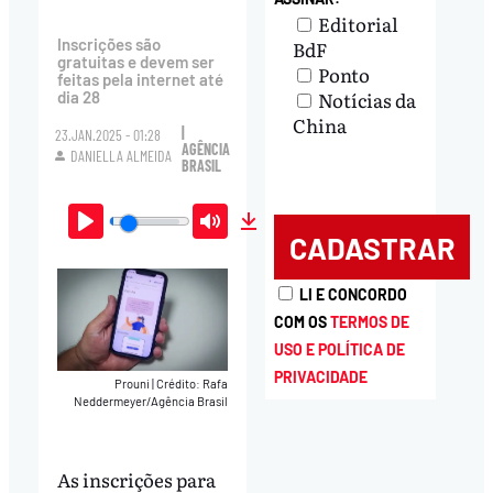
Editorial
Inscrições são
BdF
gratuitas e devem ser
Ponto
feitas pela internet até
Notícias da
dia 28
China
|
23.JAN.2025 - 01:28
AGÊNCIA
DANIELLA ALMEIDA
BRASIL
Play
Mute
Download
LI E CONCORDO
COM OS
TERMOS DE
USO E POLÍTICA DE
PRIVACIDADE
Prouni
|
Crédito: Rafa
Neddermeyer/Agência Brasil
As inscrições para