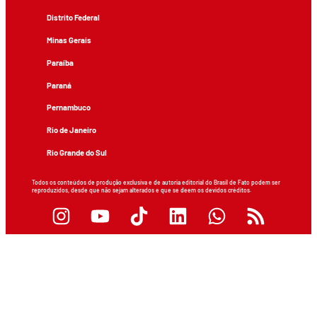
Distrito Federal
Minas Gerais
Paraíba
Paraná
Pernambuco
Rio de Janeiro
Rio Grande do Sul
Todos os conteúdos de produção exclusiva e de autoria editorial do Brasil de Fato podem ser
reproduzidos, desde que não sejam alterados e que se deem os devidos créditos.