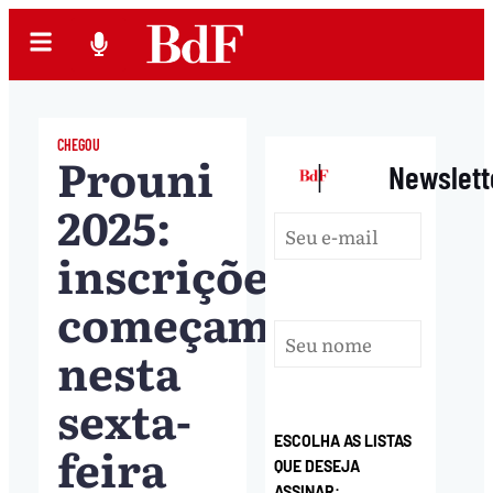
CHEGOU
Prouni
|
Newslett
2025:
inscrições
começam
nesta
sexta-
ESCOLHA AS LISTAS
feira
QUE DESEJA
ASSINAR: