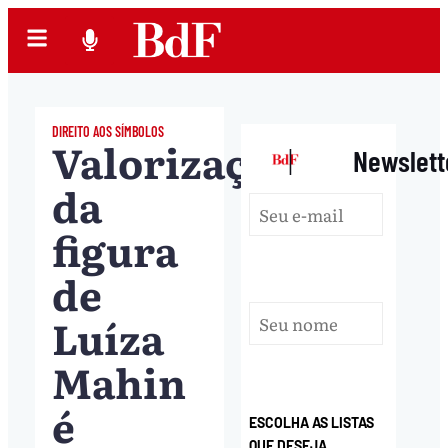
DIREITO AOS SÍMBOLOS
Valorização
|
Newslett
da
figura
de
Luíza
Mahin
é
ESCOLHA AS LISTAS
QUE DESEJA