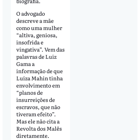
biografia.
O advogado
descreve a mãe
como uma mulher
“altiva, geniosa,
insofrida e
vingativa”. Vem das
palavras de Luiz
Gama a
informação de que
Luíza Mahin tinha
envolvimento em
“planos de
insurreições de
escravos, que não
tiveram efeito”.
Mas ele não cita a
Revolta dos Malês
diretamente.