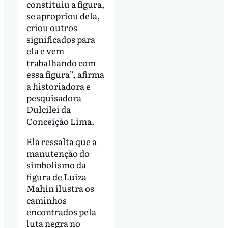
constituiu a figura,
se apropriou dela,
criou outros
significados para
ela e vem
trabalhando com
essa figura”, afirma
a historiadora e
pesquisadora
Dulcilei da
Conceição Lima.
Ela ressalta que a
manutenção do
simbolismo da
figura de Luíza
Mahin ilustra os
caminhos
encontrados pela
luta negra no