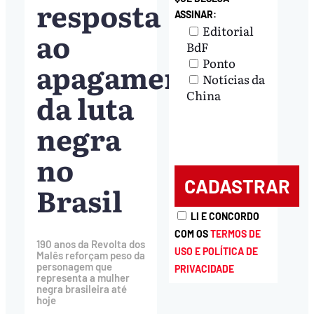
resposta
ASSINAR:
Editorial
ao
BdF
Ponto
apagamento
Notícias da
da luta
China
negra
no
Brasil
LI E CONCORDO
COM OS
TERMOS DE
190 anos da Revolta dos
USO E POLÍTICA DE
Malês reforçam peso da
personagem que
PRIVACIDADE
representa a mulher
negra brasileira até
hoje