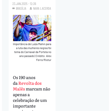
23.JAN.2025 - 12:36
BRASÍLIA
NARA LACERDA
Importância de Luíza Mahin para
a luta das mulheres negras foi
tema do Carnaval da Portela no
ano passado
|
Crédito: Alex
Ferro/Riotur
Os 190 anos
da
Revolta dos
Malês
marcam não
apenas a
celebração de um
importante