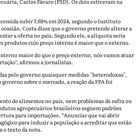
Pecuária, Carlos Fávaro (PSD). Os dois estiveram na
comida subir 7,69% em 2024, segundo o Instituto
a ocasião, Costa disse que o governo pretende alterar a
tar a oferta no país. Segundo ele, a alíquota seria
es produtos cujo preço interno é maior que o externo.
interno maior do que o preço externo, nós vamos atuar
tação", afirmou a jornalistas.
adas pelo governo quaisquer medidas "heterodoxas",
governo sobre o mercado, a reação da FPA foi
nto de alimentos no país, nem problemas de safra ou
rodutos agropecuários brasileiros seguem padrões
bertura para importações. “Anunciar que vai abrir
ógico para induzir a população a acreditar que estão
a o texto da nota.