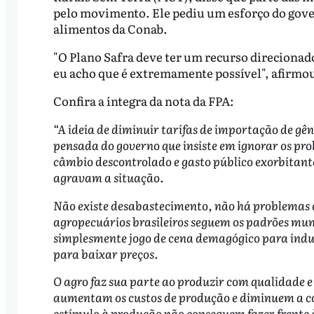
pelo movimento. Ele pediu um esforço do gove
alimentos da Conab.
"O Plano Safra deve ter um recurso direcionado
eu acho que é extremamente possível", afirmo
Confira a íntegra da nota da FPA:
“A ideia de diminuir tarifas de importação de g
pensada do governo que insiste em ignorar os pr
câmbio descontrolado e gasto público exorbitante
agravam a situação.
Não existe desabastecimento, não há problemas d
agropecuários brasileiros seguem os padrões mun
simplesmente jogo de cena demagógico para induz
para baixar preços.
O agro faz sua parte ao produzir com qualidade 
aumentam os custos de produção e diminuem a co
estímulo à produção não conseguem fazer frente à