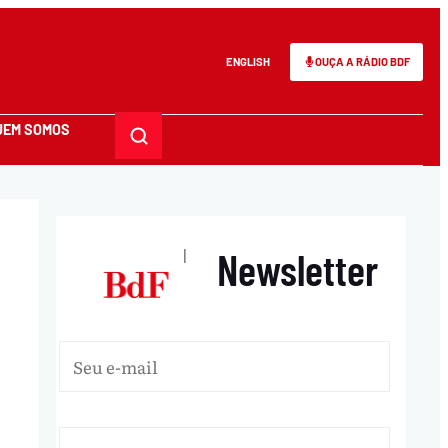
ENGLISH
OUÇA A RÁDIO BDF
UEM SOMOS
Newsletter
|