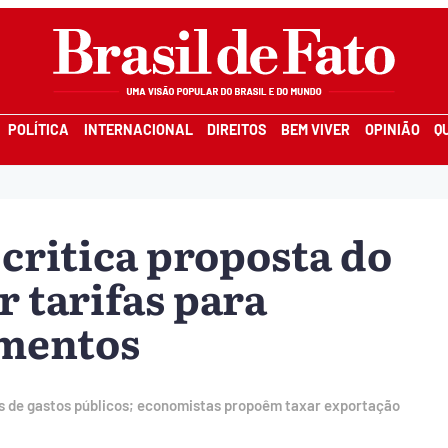
POLÍTICA
INTERNACIONAL
DIREITOS
BEM VIVER
OPINIÃO
Q
critica proposta do
 tarifas para
imentos
s de gastos públicos; economistas propoêm taxar exportação