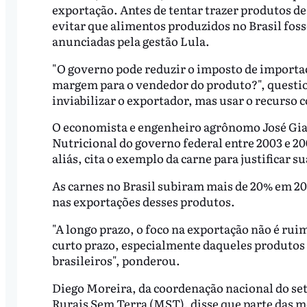
exportação. Antes de tentar trazer produtos de
evitar que alimentos produzidos no Brasil foss
anunciadas pela gestão Lula.
"O governo pode reduzir o imposto de importaçã
margem para o vendedor do produto?", questio
inviabilizar o exportador, mas usar o recurso 
O economista e engenheiro agrônomo José Gia
Nutricional do governo federal entre 2003 e 2
aliás, cita o exemplo da carne para justificar su
As carnes no Brasil subiram mais de 20% em 202
nas exportações desses produtos.
"A longo prazo, o foco na exportação não é ruim
curto prazo, especialmente daqueles produtos
brasileiros", ponderou.
Diego Moreira, da coordenação nacional do s
Rurais Sem Terra (MST), disse que parte das m