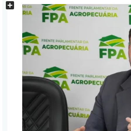
X
Share