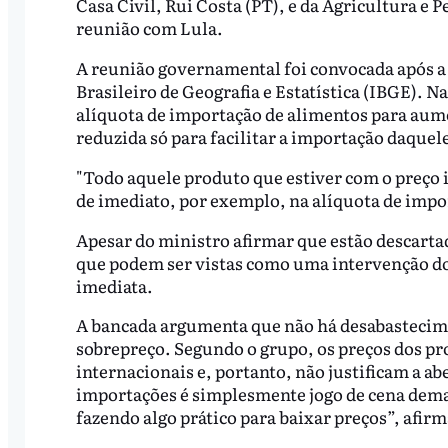
Casa Civil, Rui Costa (PT), e da Agricultura e 
reunião com Lula.
A reunião governamental foi convocada após a 
Brasileiro de Geografia e Estatística (IBGE). N
alíquota de importação de alimentos para aumen
reduzida só para facilitar a importação daquel
"Todo aquele produto que estiver com o preço 
de imediato, por exemplo, na alíquota de impor
Apesar do ministro afirmar que estão descart
que podem ser vistas como uma intervenção do 
imediata.
A bancada argumenta que não há desabastecime
sobrepreço. Segundo o grupo, os preços dos p
internacionais e, portanto, não justificam a a
importações é simplesmente jogo de cena demag
fazendo algo prático para baixar preços”, afirm