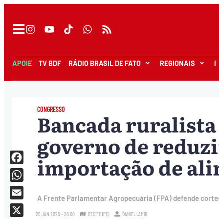
APOIE
TV BDF
RÁDIO BRASIL DE FATO
REGIONAIS
I
CONGRESSO
Bancada ruralista 
governo de reduzir
importação de al
Facebook
WhatsApp
A Frente Parlamentar Agropecuária (FPA) defende corte
Email
25.JAN.2025 - 20:00
RECIFE (PE)
DANIEL LAMIR