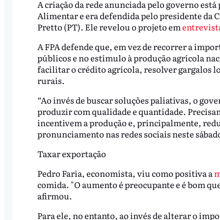
A criação da rede anunciada pelo governo está
Alimentar e era defendida pelo presidente da
Pretto (PT). Ele revelou o projeto em
entrevist
A FPA defende que, em vez de recorrer a import
públicos e no estímulo à produção agrícola na
facilitar o crédito agrícola, resolver gargalos 
rurais.
“Ao invés de buscar soluções paliativas, o gove
produzir com qualidade e quantidade. Precisam
incentivem a produção e, principalmente, red
pronunciamento nas redes sociais neste sábado
Taxar exportação
Pedro Faria, economista, viu como positiva a
m
comida. "O aumento é preocupante e é bom que
afirmou.
Para ele, no entanto, ao invés de alterar o im