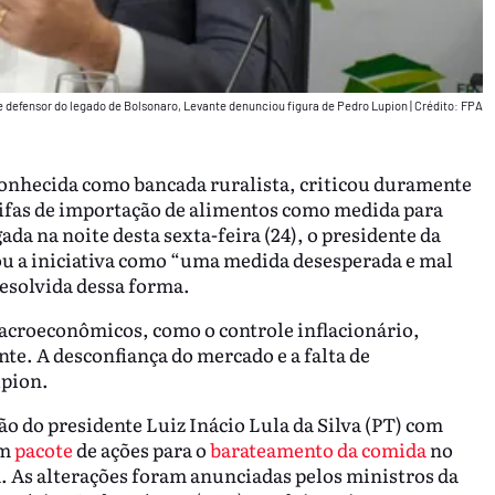
e defensor do legado de Bolsonaro, Levante denunciou figura de Pedro Lupion
|
Crédito: FPA
conhecida como bancada ruralista, criticou duramente
arifas de importação de alimentos como medida para
gada na noite desta sexta-feira (24), o presidente da
ou a iniciativa como “uma medida desesperada e mal
resolvida dessa forma.
acroeconômicos, como o controle inflacionário,
te. A desconfiança do mercado e a falta de
upion.
o do presidente Luiz Inácio Lula da Silva (PT) com
um
pacote
de ações para o
barateamento da comida
no
. As alterações foram anunciadas pelos ministros da