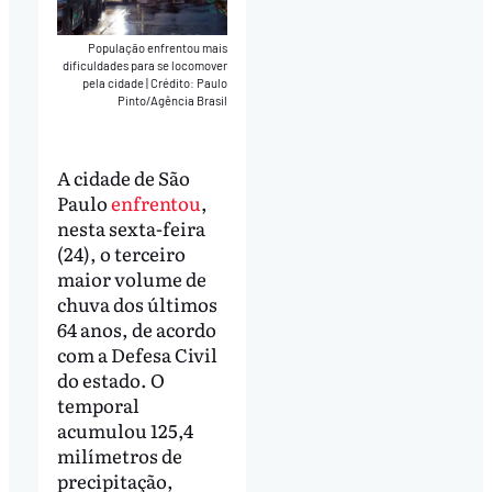
População enfrentou mais
dificuldades para se locomover
pela cidade
|
Crédito: Paulo
Pinto/Agência Brasil
A cidade de São
Paulo
enfrentou
,
nesta sexta-feira
(24), o terceiro
maior volume de
chuva dos últimos
64 anos, de acordo
com a Defesa Civil
do estado. O
temporal
acumulou 125,4
milímetros de
precipitação,