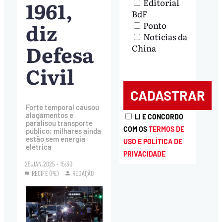
1961,
Editorial
BdF
diz
Ponto
Notícias da
Defesa
China
Civil
Forte temporal causou
alagamentos e
LI E CONCORDO
paralisou transporte
COM OS
TERMOS DE
público; milhares ainda
estão sem energia
USO E POLÍTICA DE
elétrica
PRIVACIDADE
25.JAN.2025 - 15:30
RECIFE (PE)
REDAÇÃO