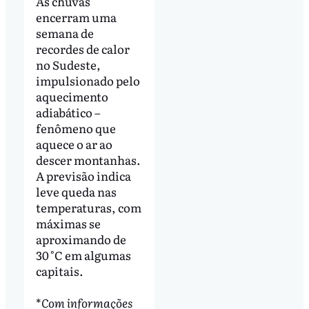
As chuvas
encerram uma
semana de
recordes de calor
no Sudeste,
impulsionado pelo
aquecimento
adiabático –
fenômeno que
aquece o ar ao
descer montanhas.
A previsão indica
leve queda nas
temperaturas, com
máximas se
aproximando de
30 °C em algumas
capitais.
*
Com informações