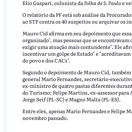
Elio Gaspari, colunista da
Folha de S. Paulo
e ve
O relatório da PF está sob análise da Procurad
ao STF contra os 40 suspeitos ou arquivar os i
Mauro Cid afirma em seu depoimento que essa a
organizado", mas pessoas que se encontravam 
exigir uma atuação mais contundente". Ele afi
incentivar um golpe de Estado" e "acreditavam 
do povo e dos CACs".
Segundo o depoimento de Mauro Cid, também in
general Mario Fernandes, secretário-executivo
ex-ministro de quatro pastas diferentes dura
do Turismo; Felipe Martins, ex-assessor para 
Jorge Seif (PL-SC) e Magno Malta (PL-ES).
Entre eles, apenas Mario Fernandes e Felipe Ma
novembro passado.