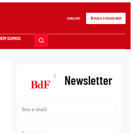
ENGLISH
OUÇA A RÁDIO BDF
UEM SOMOS
Newsletter
|