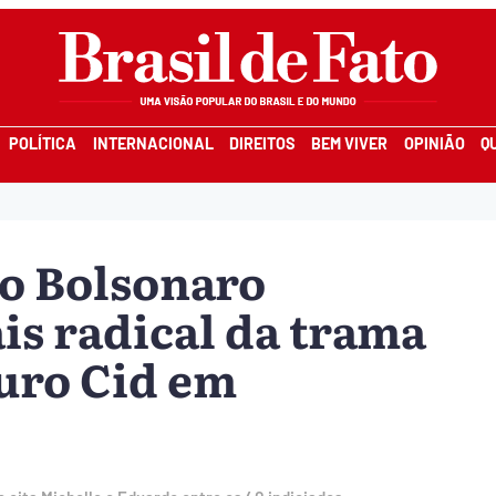
POLÍTICA
INTERNACIONAL
DIREITOS
BEM VIVER
OPINIÃO
Q
o Bolsonaro
is radical da trama
auro Cid em