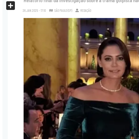
Relatório final da investigação sobre a trama golpista nã
X
26.JAN.2025 - 17:10
SÃO PAULO (SP)
REDAÇÃO
Share