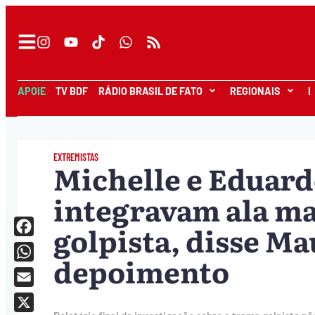
APOIE
TV BDF
RÁDIO BRASIL DE FATO
REGIONAIS
I
EXTREMISTAS
Michelle e Eduard
integravam ala ma
golpista, disse M
Facebook
depoimento
WhatsApp
Email