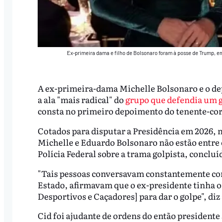
Ex-primeira dama e filho de Bolsonaro foram à posse de Trump, em
A ex-primeira-dama Michelle Bolsonaro e o de
a ala "mais radical" do
grupo que defendia um g
consta no primeiro depoimento do tenente-cor
Cotados para disputar a Presidência em 2026, no
Michelle e Eduardo Bolsonaro não estão entre os
Polícia Federal sobre a trama golpista, conclu
"Tais pessoas conversavam constantemente com
Estado, afirmavam que o ex-presidente tinha o
Desportivos e Caçadores] para dar o golpe", di
Cid foi ajudante de ordens do então presidente 