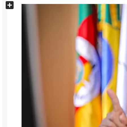
X
Share