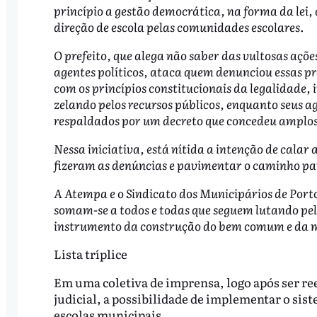
princípio a gestão democrática, na forma da lei,
direção de escola pelas comunidades escolares.
O prefeito, que alega não saber das vultosas açõ
agentes políticos, ataca quem denunciou essas prá
com os princípios constitucionais da legalidade,
zelando pelos recursos públicos, enquanto seus ag
respaldados por um decreto que concedeu amplos 
Nessa iniciativa, está nítida a intenção de calar
fizeram as denúncias e pavimentar o caminho para
A Atempa e o Sindicato dos Municipários de Port
somam-se a todos e todas que seguem lutando pela
instrumento da construção do bem comum e da me
Lista tríplice
Em uma coletiva de imprensa, logo após ser re
judicial, a possibilidade de implementar o sist
escolas municipais.