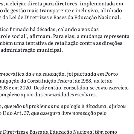
s, a eleição direta para diretores, implementada em
 de gestão mais transparente e inclusivo, alinhado
e da Lei de Diretrizes e Bases da Educação Nacional.
ico firmado há décadas, calando a voz das
ole social", afirmam. Para elas, a mudança representa
bém uma tentativa de retaliação contra as direções
a administração municipal.
 democrática da e na educação, foi pactuada em Porto
lgação da Constituição Federal de 1988, na lei do
 1993 e em 2020. Desde então, consolidou-se como exercício
com pleno apoio das comunidades escolares.
, que não vê problemas na apologia à ditadura, ajuizou
 II do Art. 37, que assegura livre nomeação pelo
de Diretrizes e Bases da Educação Nacional têm como