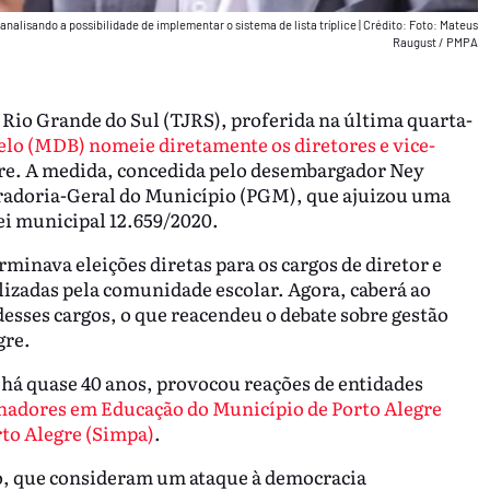
analisando a possibilidade de implementar o sistema de lista tríplice
|
Crédito: Foto: Mateus
Raugust / PMPA
 Rio Grande do Sul (TJRS), proferida na última quarta-
lo (MDB) nomeie diretamente os diretores e vice-
gre. A medida, concedida pelo desembargador Ney
adoria-Geral do Município (PGM), que ajuizou uma
lei municipal 12.659/2020.
rminava eleições diretas para os cargos de diretor e
alizadas pela comunidade escolar. Agora, caberá ao
esses cargos, o que reacendeu o debate sobre gestão
gre.
há quase 40 anos, provocou reações de entidades
hadores em Educação do Município de Porto Alegre
rto Alegre (Simpa)
.
o, que consideram um ataque à democracia