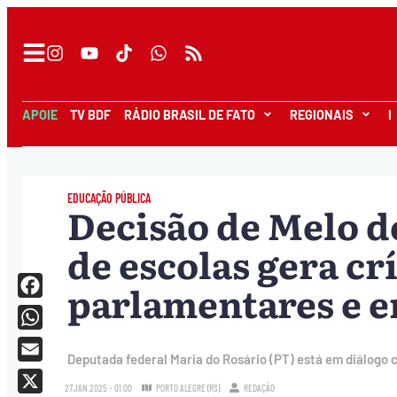
APOIE
TV BDF
RÁDIO BRASIL DE FATO
REGIONAIS
I
EDUCAÇÃO PÚBLICA
Decisão de Melo d
de escolas gera cr
parlamentares e e
Facebook
WhatsApp
Deputada federal Maria do Rosário (PT) está em diálogo c
Email
27.JAN.2025 - 01:00
PORTO ALEGRE (RS)
REDAÇÃO