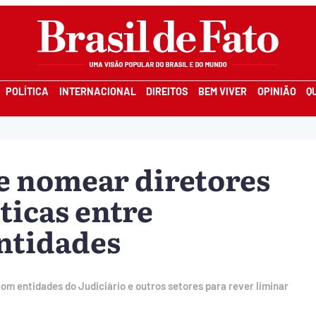
POLÍTICA
INTERNACIONAL
DIREITOS
BEM VIVER
OPINIÃO
Q
e nomear diretores
íticas entre
ntidades
om entidades do Judiciário e outros setores para rever liminar