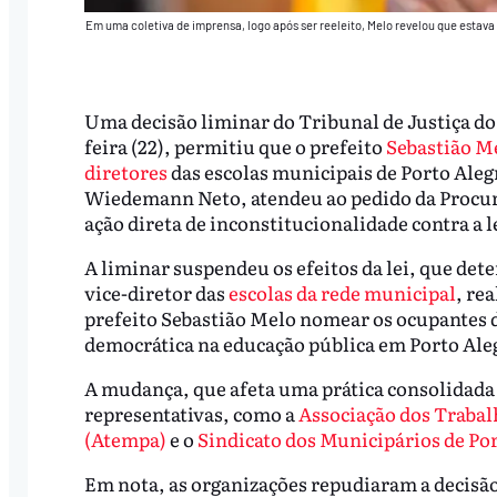
Em uma coletiva de imprensa, logo após ser reeleito, Melo revelou que estava 
Uma decisão liminar do Tribunal de Justiça do
feira (22), permitiu que o prefeito
Sebastião Me
diretores
das escolas municipais de Porto Ale
Wiedemann Neto, atendeu ao pedido da Procur
ação direta de inconstitucionalidade contra a 
A liminar suspendeu os efeitos da lei, que dete
vice-diretor das
escolas da rede municipal
, re
prefeito Sebastião Melo nomear os ocupantes d
democrática na educação pública em Porto Ale
A mudança, que afeta uma prática consolidada 
representativas, como a
Associação dos Trabal
(Atempa)
e o
Sindicato dos Municipários de Po
Em nota, as organizações repudiaram a decisã