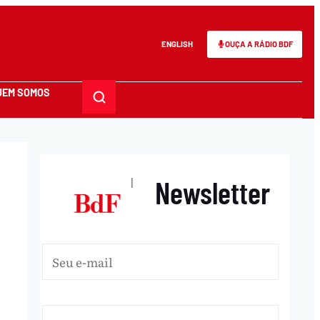
ENGLISH
OUÇA A RÁDIO BDF
UEM SOMOS
Newsletter
|